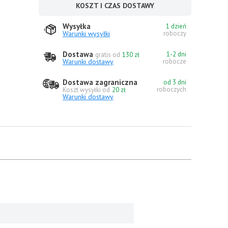
KOSZT I CZAS DOSTAWY
Wysyłka
1 dzień
Warunki wysyłki
roboczy
Dostawa
1-2 dni
gratis od
130 zł
Warunki dostawy
robocze
Dostawa zagraniczna
od 3 dni
roboczych
Koszt wysyłki od
20 zł
Warunki dostawy