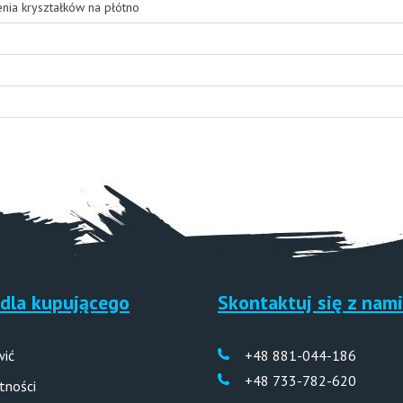
enia kryształków na płótno
dla kupującego
Skontaktuj się z nami
wić
+48 881-044-186
+48 733-782-620
tności