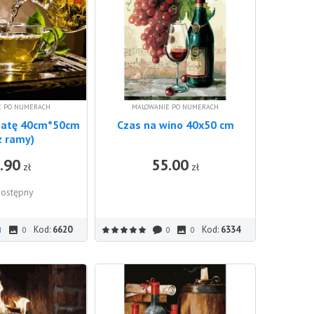
E PO NUMERACH
MALOWANIE PO NUMERACH
batę 40cm*50cm
Czas na wino 40x50 cm
z ramy)
.90
55.00
DO KOSZ
zł
zł
ostępny
Kod:
6620
Kod:
6334
1
0
0
0