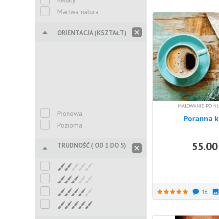
Kwiaty
Martwa natura
ORIENTACJA (KSZTAŁT)
MALOWANIE PO N
Pionowa
Poranna 
Pozioma
55.00
TRUDNOŚĆ ( OD 1 DO 5)
18