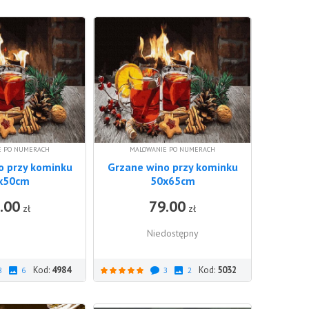
E PO NUMERACH
MALOWANIE PO NUMERACH
o przy kominku
Grzane wino przy kominku
x50cm
50x65cm
.00
79.00
DO KOSZYKA
zł
zł
Niedostępny
Kod:
4984
Kod:
5032
8
6
3
2