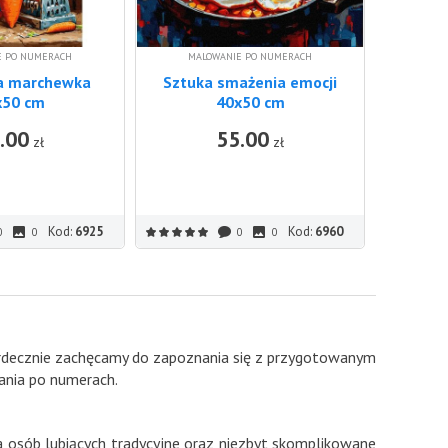
E PO NUMERACH
MALOWANIE PO NUMERACH
a marchewka
Sztuka smażenia emocji
x50 cm
40x50 cm
.00
55.00
DO KOSZYKA
DO KOSZ
zł
zł
Kod:
6925
Kod:
6960
0
0
0
0
Serdecznie zachęcamy do zapoznania się z przygotowanym
ania po numerach.
 osób lubiących tradycyjne oraz niezbyt skomplikowane