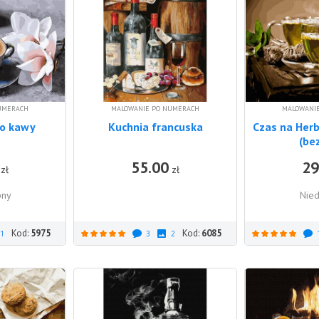
UMERACH
MALOWANIE PO NUMERACH
MALOWANI
do kawy
Kuchnia francuska
Czas na Her
(be
55.00
29
DO KOSZYKA
zł
zł
pny
Nied
Kod:
5975
Kod:
6085
1
3
2