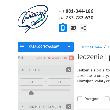
881-044-186
+48
733-782-620
+48
KATALOG TOWARÓW
STRONA GŁÓWNA
M
Jedzenie i 
Filter
ZRESETUJ WSZYSTKO
Jedzenie i picie
to 
CENA,
zł
alkohole, aromatyc
ukazujące kwiaty czy
Dostępne
ROZMIAR OBRAZU, CM