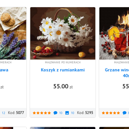
UMERACH
MALOWANIE PO NUMERACH
MALOWANI
kawa
Koszyk z rumiankami
Grzane win
40
55.00
55
DO KOSZYKA
DO KOSZYKA
zł
zł
Kod:
5077
Kod:
5295
12
10
10