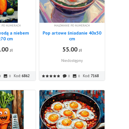
E PO NUMERACH
MALOWANIE PO NUMERACH
wodą a niebem
Pop artowe śniadanie 40x50
x70 cm
cm
.00
55.00
DO KOSZYKA
zł
zł
Niedostępny
Kod:
6862
Kod:
7168
0
0
0
0