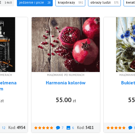
E
jedzenie i picie
krajobrazy
obrazy ludzi
kwia
1460
28
592
375
UMERACH
MALOWANIE PO NUMERACH
MALOWANI
telmena
Harmonia kolorów
Bukie
cm
55.00
55
DO KOSZYKA
DO KOSZYKA
zł
zł
Kod:
4954
Kod:
5411
12
7
6