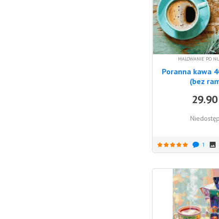
MALOWANIE PO N
Poranna kawa 
(bez ra
29.90
Niedostę
1