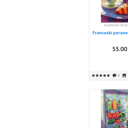
MALOWANIE PO N
Francuski poran
55.00
0