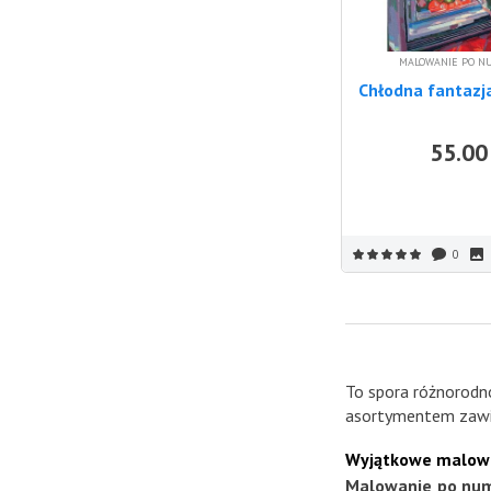
MALOWANIE PO N
Chłodna fantazj
55.00
0
To spora różnorodn
asortymentem zawie
Wyjątkowe malowan
Malowanie po nu