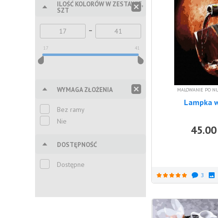
ILOŚĆ KOLORÓW W ZESTAWIE,
SZT
17
41
WYMAGA ZŁOŻENIA
MALOWANIE PO N
Lampka w
Bez ramy
Nie
45.00
DOSTĘPNOŚĆ
Dostępne
3