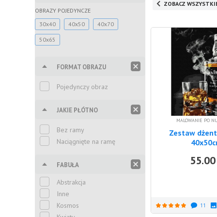
ZOBACZ WSZYSTKI
OBRAZY POJEDYNCZE
30x40
40x50
40x70
50x65
FORMAT OBRAZU
Pojedynczy obraz
JAKIE PŁÓTNO
MALOWANIE PO N
Bez ramy
Zestaw dżen
Naciągnięte na ramę
40x50
55.00
FABUŁA
Abstrakcja
Inne
Kosmos
11