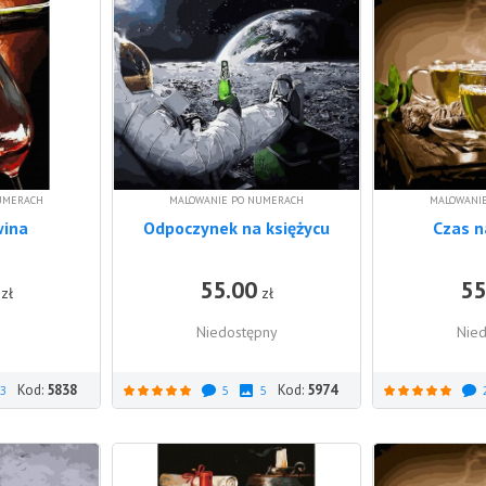
UMERACH
MALOWANIE PO NUMERACH
MALOWANI
ina
Odpoczynek na księżycu
Czas n
55.00
55
DO KOSZYKA
zł
zł
Niedostępny
Nied
Kod:
5838
Kod:
5974
3
5
5