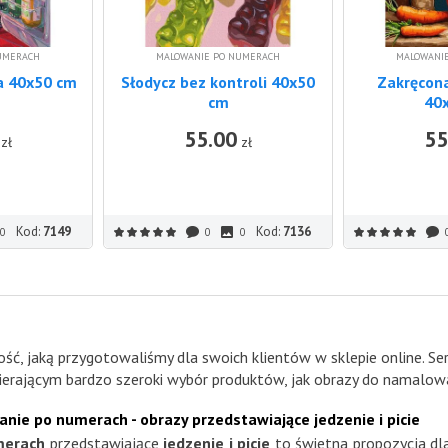
UMERACH
MALOWANIE PO NUMERACH
MALOWANI
a 40x50 cm
Słodycz bez kontroli 40x50
Zakręcon
cm
40
55.00
55
DO KOSZYKA
DO KOSZYKA
zł
zł
Kod:
7149
Kod:
7136
0
0
0
ość, jaką przygotowaliśmy dla swoich klientów w sklepie online. 
rającym bardzo szeroki wybór produktów, jak obrazy do namalow
ie po numerach - obrazy przedstawiające jedzenie i picie
merach
przedstawiające
jedzenie i picie
to świetna propozycja dla