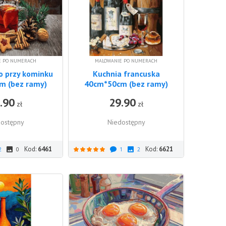
E PO NUMERACH
MALOWANIE PO NUMERACH
o przy kominku
Kuchnia francuska
m (bez ramy)
40cm*50cm (bez ramy)
.90
29.90
zł
zł
ostępny
Niedostępny
Kod:
6461
Kod:
6621
2
0
1
2