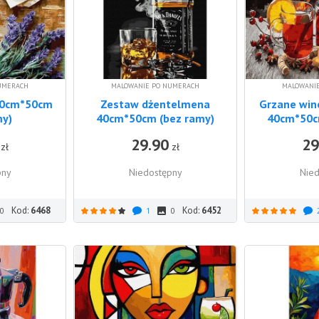
UMERACH
MALOWANIE PO NUMERACH
MALOWANI
40cm*50cm
Zestaw dżentelmena
Grzane win
my)
40cm*50cm (bez ramy)
40cm*50c
29.90
29
zł
zł
pny
Niedostępny
Nied
Kod:
6468
Kod:
6452
0
1
0