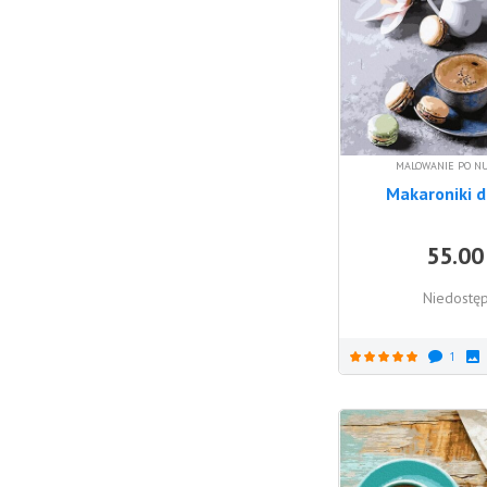
MALOWANIE PO N
Makaroniki 
55.00
Niedostę
1