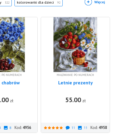
Więcej
ty
kolorowanki dla dzieci
322
92
E PO NUMERACH
MALOWANIE PO NUMERACH
t chabrów
Letnie prezenty
.00
55.00
DO KOSZYKA
DO KOSZ
zł
zł
Kod:
4956
Kod:
4958
8
8
11
11