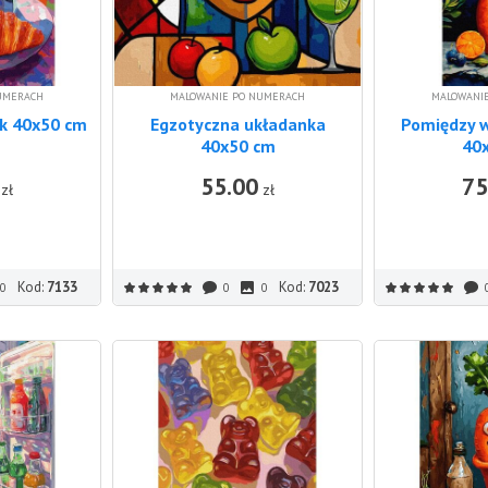
UMERACH
MALOWANIE PO NUMERACH
MALOWANI
ek 40x50 cm
Egzotyczna układanka
Pomiędzy 
40x50 cm
40
55.00
75
DO KOSZYKA
DO KOSZYKA
zł
zł
Kod:
7133
Kod:
7023
0
0
0