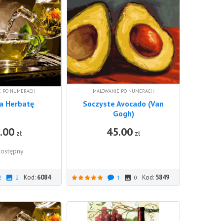
E PO NUMERACH
MALOWANIE PO NUMERACH
a Herbatę
Soczyste Avocado (Van
Gogh)
.00
45.00
DO KOSZ
zł
zł
ostępny
Kod:
6084
Kod:
5849
2
2
1
0