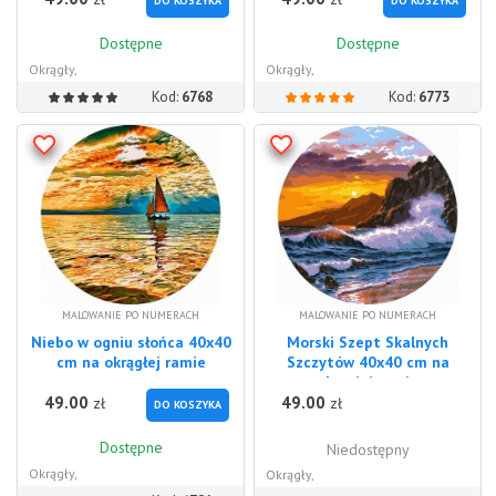
DO KOSZYKA
DO KOSZYKA
Dostępne
Dostępne
Okrągły,
Okrągły,
Kod:
6768
Kod:
6773
MALOWANIE PO NUMERACH
MALOWANIE PO NUMERACH
Niebo w ogniu słońca 40x40
Morski Szept Skalnych
cm na okrągłej ramie
Szczytów 40x40 cm na
okrągłej ramie
49.00
49.00
zł
zł
DO KOSZYKA
Dostępne
Niedostępny
Okrągły,
Okrągły,