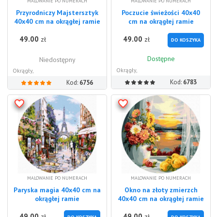
MALOWANIE PO NUMERACH
MALOWANIE PO NUMERACH
Przyrodniczy Majstersztyk
Poczucie świeżości 40x40
40x40 cm na okrągłej ramie
cm na okrągłej ramie
49.00
49.00
zł
zł
DO KOSZYKA
Dostępne
Niedostępny
Okrągły,
Okrągły,
Kod:
6783
Kod:
6756
MALOWANIE PO NUMERACH
MALOWANIE PO NUMERACH
Paryska magia 40x40 cm na
Okno na złoty zmierzch
okrągłej ramie
40x40 cm na okrągłej ramie
49.00
49.00
zł
zł