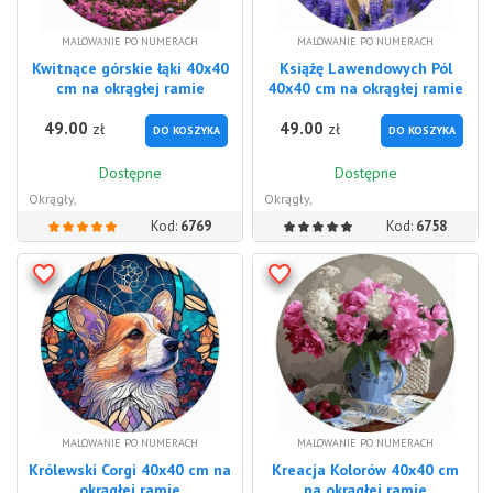
MALOWANIE PO NUMERACH
MALOWANIE PO NUMERACH
Kwitnące górskie łąki 40x40
Książę Lawendowych Pól
cm na okrągłej ramie
40x40 cm na okrągłej ramie
49.00
49.00
zł
zł
DO KOSZYKA
DO KOSZYKA
Dostępne
Dostępne
Okrągły,
Okrągły,
Kod:
6769
Kod:
6758
MALOWANIE PO NUMERACH
MALOWANIE PO NUMERACH
Królewski Corgi 40x40 cm na
Kreacja Kolorów 40x40 cm
okrągłej ramie
na okrągłej ramie