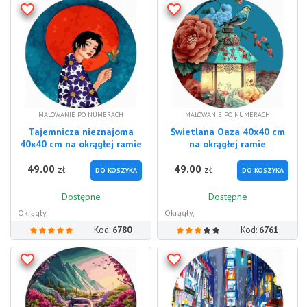
MALOWANIE PO NUMERACH
MALOWANIE PO NUMERACH
Tajemnicza nieznajoma
Świetlana Oaza 40x40 cm
40x40 cm na okrągłej ramie
na okrągłej ramie
49.00
49.00
zł
zł
DO KOSZYKA
DO KOSZYKA
Dostępne
Dostępne
Okrągły,
Okrągły,
Kod:
6780
Kod:
6761