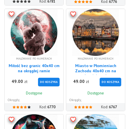
Kod:
6781
Kod:
6776
MALOWANIE PO NUMERACH
MALOWANIE PO NUMERACH
Miłość bez granic 40x40 cm
Miasto w Płomieniach
na okrągłej ramie
Zachodu 40x40 cm na
okrągłej ramie
49.00
49.00
zł
zł
DO KOSZYKA
DO KOSZYKA
Dostępne
Dostępne
Okrągły,
Okrągły,
Kod:
6770
Kod:
6767