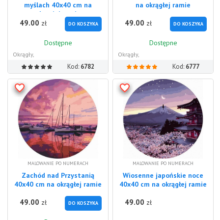
myślach 40x40 cm na
na okrągłej ramie
okrągłej ramie
49.00
49.00
zł
zł
DO KOSZYKA
DO KOSZYKA
Dostępne
Dostępne
Okrągły,
Okrągły,
Kod:
6782
Kod:
6777
MALOWANIE PO NUMERACH
MALOWANIE PO NUMERACH
Zachód nad Przystanią
Wiosenne japońskie noce
40x40 cm na okrągłej ramie
40x40 cm na okrągłej ramie
49.00
49.00
zł
zł
DO KOSZYKA