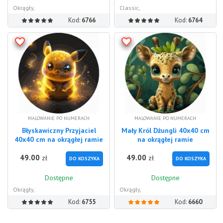
Okrągły,
Classic,
Kod:
6766
Kod:
6764
MALOWANIE PO NUMERACH
MALOWANIE PO NUMERACH
Błyskawiczny Przyjaciel
Mały Król Dżungli 40x40 cm
40x40 cm na okrągłej ramie
na okrągłej ramie
49.00
49.00
zł
zł
DO KOSZYKA
DO KOSZYKA
Dostępne
Dostępne
Okrągły,
Okrągły,
Kod:
6755
Kod:
6660