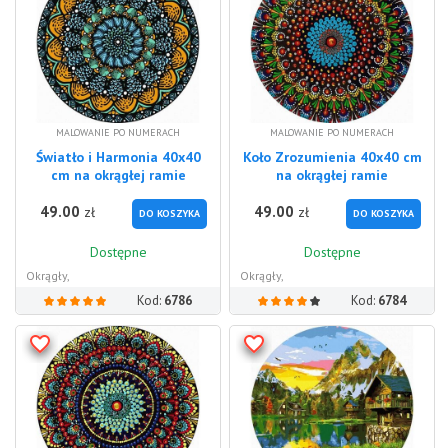
MALOWANIE PO NUMERACH
MALOWANIE PO NUMERACH
Światło i Harmonia 40x40
Koło Zrozumienia 40x40 cm
cm na okrągłej ramie
na okrągłej ramie
49.00
49.00
zł
zł
DO KOSZYKA
DO KOSZYKA
Dostępne
Dostępne
Okrągły,
Okrągły,
Kod:
6786
Kod:
6784