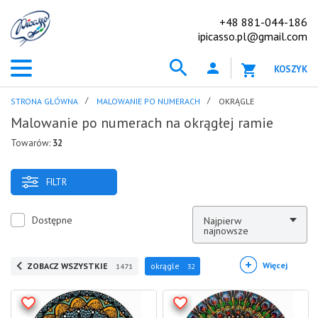
+48 881-044-186
ipicasso.pl@gmail.com
KOSZYK
STRONA GŁÓWNA
MALOWANIE PO NUMERACH
OKRĄGLE
Malowanie po numerach na okrągłej ramie
Towarów:
32
FILTR
Dostępne
Najpierw
najnowsze
Więcej
ZOBACZ WSZYSTKIE
okrągle
1471
32