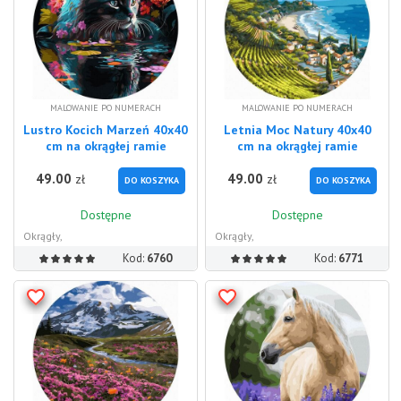
MALOWANIE PO NUMERACH
MALOWANIE PO NUMERACH
Lustro Kocich Marzeń 40x40
Letnia Moc Natury 40x40
cm na okrągłej ramie
cm na okrągłej ramie
49.00
49.00
zł
zł
DO KOSZYKA
DO KOSZYKA
Dostępne
Dostępne
Okrągły,
Okrągły,
Kod:
6760
Kod:
6771