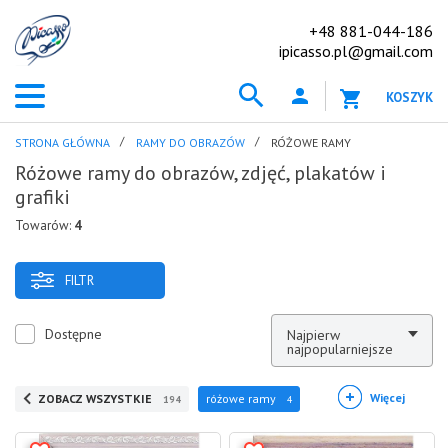
+48 881-044-186
ipicasso.pl@gmail.com
KOSZYK
STRONA GŁÓWNA
RAMY DO OBRAZÓW
RÓŻOWE RAMY
Różowe ramy do obrazów, zdjęć, plakatów i
grafiki
Towarów:
4
FILTR
Dostępne
Najpierw
najpopularniejsze
Więcej
ZOBACZ WSZYSTKIE
różowe ramy
194
4