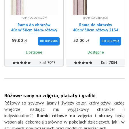
RAMY DO OBRAZÓW
RAMY DO OBRAZÓW
Rama do obrazów
Rama do obrazów
40cm*50cm biało-różowy
40cm*50cm różowy 2134
2264
59.00
52.00
zł
zł
DO KOSZYKA
DO KOSZYKA
Dostępne
Dostępne
Kod:
7047
Kod:
7034
Różowe ramy na zdjęcia, plakaty i grafiki
Różowy to stylowy, jasny i świeży kolor, który ożywi każde
wnętrze, nadając mu wyjątkowy charakter i
indywidualność.
Ramki różowe na zdjęcia i obrazy
będą
wspaniałą dekoracją zarówno w pokojach dziecięcych, jak i w
stylowych, nowoczesnych oraz modnych aranżacjach.