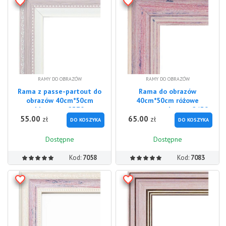
RAMY DO OBRAZÓW
RAMY DO OBRAZÓW
Rama z passe-partout do
Rama do obrazów
obrazów 40cm*50cm
40cm*50cm różowe
blassrosa 2370
postarzane drewno 2639
55.00
65.00
zł
zł
DO KOSZYKA
DO KOSZYKA
Dostępne
Dostępne
Kod:
7058
Kod:
7083