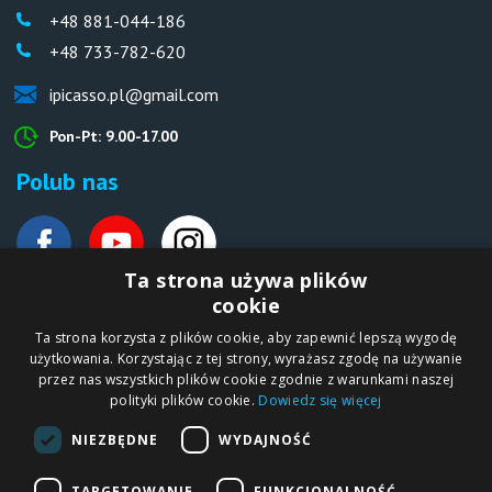
+48 881-044-186
+48 733-782-620
ipicasso.pl@gmail.com
Pon-Pt: 9.00-17.00
Polub nas
Ta strona używa plików
cookie
Deutsche Website
Ta strona korzysta z plików cookie, aby zapewnić lepszą wygodę
Malen nach Zahlen Ipicasso.de
użytkowania. Korzystając z tej strony, wyrażasz zgodę na używanie
przez nas wszystkich plików cookie zgodnie z warunkami naszej
polityki plików cookie.
Dowiedz się więcej
Copyright © 2012-2026
NIEZBĘDNE
WYDAJNOŚĆ
Sklep internetowy
iPICASSO.PL
Malowanie po
numerach – zbliż
TARGETOWANIE
FUNKCJONALNOŚĆ