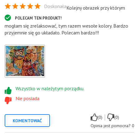
Doskonała
Kolejny obrazek przy którym
POLECAM TEN PRODUKT!
mogłam się zrelaksować, tym razem wesołe kolory. Bardzo
przyjemnie się go układało. Polecam bardzo!!!
Wszystko w należytym porządku.
Nie posiada
|
(0)
(0)
KOMENTOWAĆ
Opinia jest pomocna?
0