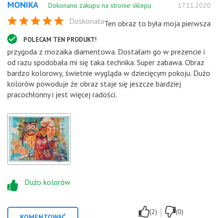
MONIKA
Dokonano zakupu na stronie sklepu
17.11.2020
Doskonała
Ten obraz to była moja pierwsza
POLECAM TEN PRODUKT!
przygoda z mozaika diamentowa. Dostałam go w prezencie i
od razu spodobała mi się taka technika. Super zabawa. Obraz
bardzo kolorowy, świetnie wygląda w dziecięcym pokoju. Dużo
kolorów powoduje że obraz staje się jeszcze bardziej
pracochłonny i jest więcej radości.
Dużo kolorów
|
(2)
(0)
KOMENTOWAĆ