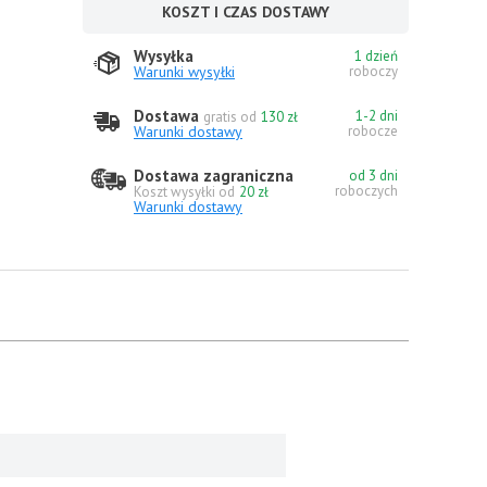
KOSZT I CZAS DOSTAWY
Wysyłka
1 dzień
Warunki wysyłki
roboczy
Dostawa
1-2 dni
gratis od
130 zł
Warunki dostawy
robocze
Dostawa zagraniczna
od 3 dni
roboczych
Koszt wysyłki od
20 zł
Warunki dostawy