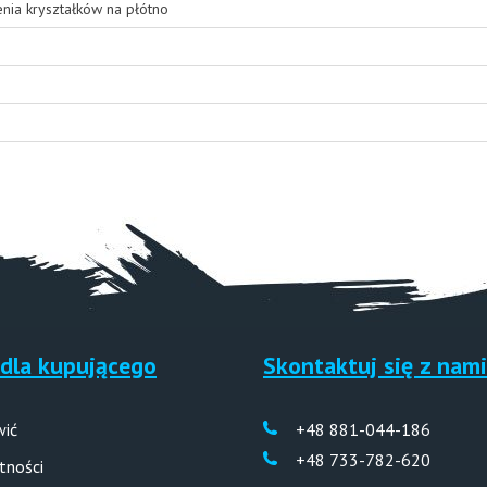
enia kryształków na płótno
dla kupującego
Skontaktuj się z nami
wić
+48 881-044-186
+48 733-782-620
tności