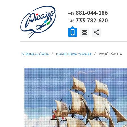
881-044-186
+48
733-782-620
+48
STRONA GŁÓWNA
DIAMENTOWA MOZAIKA
WOKÓŁ ŚWIATA