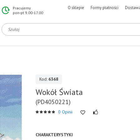
O sklepie
Formy płatności
Dostaw
Pracujemy
pon-pt 9.00-17.00
Kod:
6368
Wokół Świata
(PD4050221)
0 Opinii
CHARAKTERYSTYKI