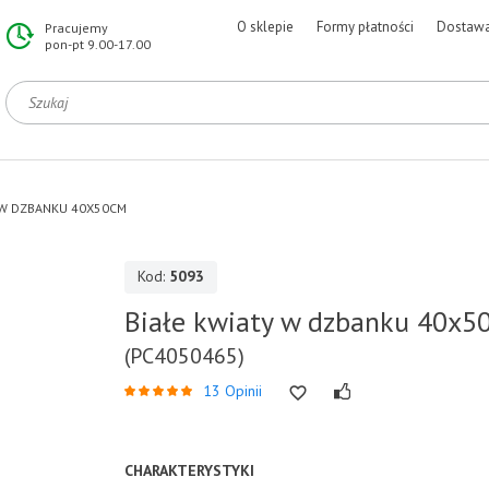
O sklepie
Formy płatności
Dostaw
Pracujemy
pon-pt 9.00-17.00
 W DZBANKU 40X50CM
Kod:
5093
Białe kwiaty w dzbanku 40x5
(PC4050465)
13 Opinii
CHARAKTERYSTYKI