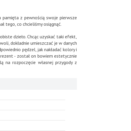
u pamięta z pewnością swoje pierwsze
ł tego, co chcieliśmy osiągnąć.
biste dzieło. Chcąc uzyskać taki efekt,
owoli, dokładnie umieszczać je w danych
dpowiednio pędzel, jak nakładać kolory i
prezent - został on bowiem estetycznie
lą na rozpoczęcie własnej przygody z