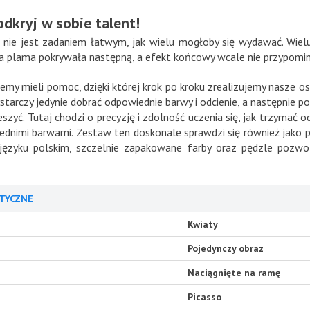
odkryj w sobie talent!
 nie jest zadaniem łatwym, jak wielu mogłoby się wydawać. Wiel
na plama pokrywała następną, a efekt końcowy wcale nie przypomina
 mieli pomoc, dzięki której krok po kroku zrealizujemy nasze oso
ystarczy jedynie dobrać odpowiednie barwy i odcienie, a następnie p
ieszyć. Tutaj chodzi o precyzję i zdolność uczenia się, jak trzymać o
ednimi barwami. Zestaw ten doskonale sprawdzi się również jako 
języku polskim, szczelnie zapakowane farby oraz pędzle pozwo
TYCZNE
Kwiaty
Pojedynczy obraz
Naciągnięte na ramę
Picasso