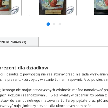
INNE ROZMIARY (1)
 prezent dla dziadków
ci i dziadka z pewnością nie raz stoimy przed nie lada wyzwanie
ić na prezent, który byłby w stanie to nam zapewnić. A co powieci
cą którego nie mając artystycznych zdolności można namalować pro
ch, uczuciu i zaangażowaniu. “Białe kwiaty w dzbanku” to jedna z
aw do samodzielnego malowania to farby, pędzle oraz płótno w
tworzyć najpiękniejszy prezent dla ukochanych nam osób.