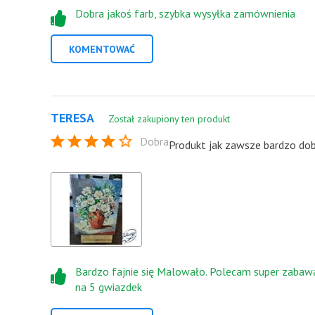
Dobra jakoś farb, szybka wysyłka zamównienia
KOMENTOWAĆ
TERESA
Został zakupiony ten produkt
Dobra
Produkt jak zawsze bardzo dobr
Bardzo fajnie się Malowało. Polecam super zabaw
na 5 gwiazdek