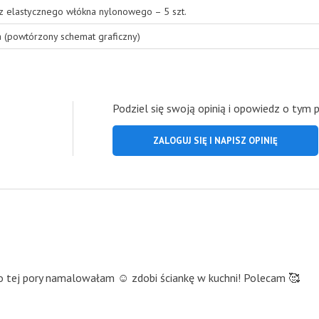
 z elastycznego włókna nylonowego – 5 szt.
a (powtórzony schemat graficzny)
Podziel się swoją opinią i opowiedz o tym 
ZALOGUJ SIĘ I NAPISZ OPINIĘ
 do tej pory namalowałam ☺️ zdobi ściankę w kuchni! Polecam 🥰