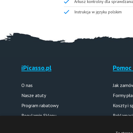
Arkusz kontrolny dla sprawdzani
Instrukcja w języku polskim
iPicasso.pl
Pomoc 
O nas
Jak zamó
Nasze atuty
Formy pła
Program rabatowy
Koszty i 
Regulamin Sklepu
Reklamacj
Polityka prywatności
Pytania i