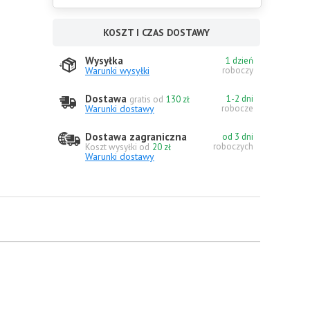
KOSZT I CZAS DOSTAWY
Wysyłka
1 dzień
Warunki wysyłki
roboczy
Dostawa
1-2 dni
gratis od
130 zł
Warunki dostawy
robocze
Dostawa zagraniczna
od 3 dni
roboczych
Koszt wysyłki od
20 zł
Warunki dostawy