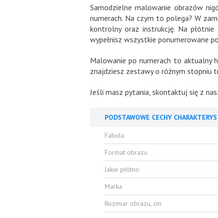
Samodzielne malowanie obrazów nigdy
numerach. Na czym to polega? W zamów
kontrolny oraz instrukcję. Na płótn
wypełnisz wszystkie ponumerowane pol
Malowanie po numerach to aktualny hit
znajdziesz zestawy o różnym stopniu tr
Jeśli masz pytania, skontaktuj się z n
PODSTAWOWE CECHY CHARAKTERYS
Fabuła
Format obrazu
Jakie płótno
Marka
Rozmiar obrazu, cm