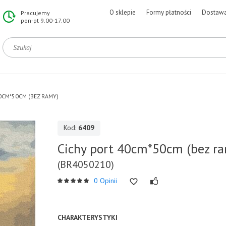
O sklepie
Formy płatności
Dostaw
Pracujemy
pon-pt 9.00-17.00
0CM*50CM (BEZ RAMY)
Kod:
6409
Cichy port 40cm*50cm (bez r
(BR4050210)
0 Opinii
CHARAKTERYSTYKI