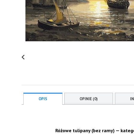
OPIS
OPINIE (0)
I
Różowe tulipany (bez ramy) — katego