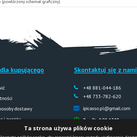
a (powtórzony schemat graficzny)
dla kupującego
Skontaktuj się z nami
wić
+48 881-044-186
+48 733-782-620
tności
ipicasso.pl@gmail.com
sposoby dostawy
e i zwroty
Pon-Pt: 9.00-17.00
Ta strona używa plików cookie
 odpowiedzi (FAQ)