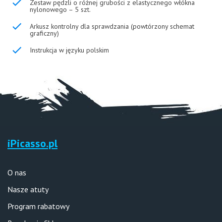
Zestaw pędzli o różnej grubości z elastycznego włókna
nylonowego – 5 szt.
Arkusz kontrolny dla sprawdzania (powtórzony schemat
graficzny)
Instrukcja w języku polskim
iPicasso.pl
O nas
Nasze atuty
Program rabatowy