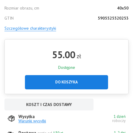
Rozmiar obrazu, cm
40x50
GTIN
5905525520253
Szczegółowe charakterystyki
55.00
zł
Dostępne
DO KOSZYKA
KOSZT I CZAS DOSTAWY
Wysyłka
1 dzień
Warunki wysyłki
roboczy
Dostawa
1-2 dni