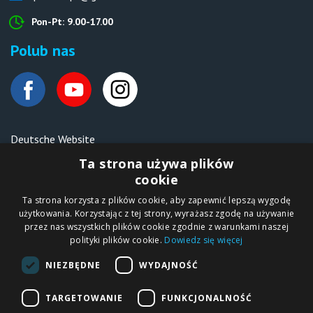
Pon-Pt: 9.00-17.00
Polub nas
Deutsche Website
Malen nach Zahlen Ipicasso.de
Ta strona używa plików
cookie
Ta strona korzysta z plików cookie, aby zapewnić lepszą wygodę
Copyright © 2012-2026
użytkowania. Korzystając z tej strony, wyrażasz zgodę na używanie
Sklep internetowy
iPICASSO.PL
przez nas wszystkich plików cookie zgodnie z warunkami naszej
Malowanie po
polityki plików cookie.
Dowiedz się więcej
numerach – zbliż
się do świata sztuki!
IPICASSO Sp. z o.o.
NIEZBĘDNE
WYDAJNOŚĆ
ul. Słoneczna 194,
05-506 Kolonia
Lesznowola, Polska
NIP 1231355620 KRS
TARGETOWANIE
FUNKCJONALNOŚĆ
0000680650