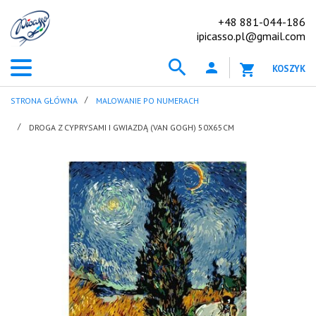
+48 881-044-186
ipicasso.pl@gmail.com
KOSZYK
STRONA GŁÓWNA
MALOWANIE PO NUMERACH
DROGA Z CYPRYSAMI I GWIAZDĄ (VAN GOGH) 50X65CM