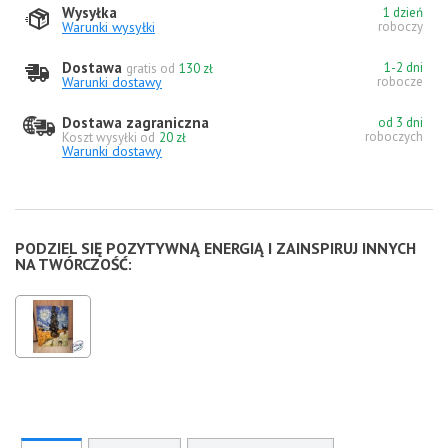
Wysyłka
1 dzień
Warunki wysyłki
roboczy
Dostawa
1-2 dni
gratis od
130 zł
Warunki dostawy
robocze
Dostawa zagraniczna
od 3 dni
roboczych
Koszt wysyłki od
20 zł
Warunki dostawy
PODZIEL SIĘ POZYTYWNĄ ENERGIĄ I ZAINSPIRUJ INNYCH
NA TWÓRCZOŚĆ: