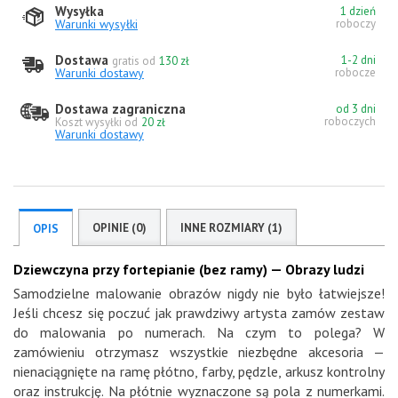
Wysyłka
1 dzień
Warunki wysyłki
roboczy
Dostawa
1-2 dni
gratis od
130 zł
Warunki dostawy
robocze
Dostawa zagraniczna
od 3 dni
roboczych
Koszt wysyłki od
20 zł
Warunki dostawy
OPINIE (0)
INNE ROZMIARY (1)
OPIS
Dziewczyna przy fortepianie (bez ramy) — Obrazy ludzi
Samodzielne malowanie obrazów nigdy nie było łatwiejsze!
Jeśli chcesz się poczuć jak prawdziwy artysta zamów zestaw
do malowania po numerach. Na czym to polega? W
zamówieniu otrzymasz wszystkie niezbędne akcesoria —
nienaciągnięte na ramę płótno, farby, pędzle, arkusz kontrolny
oraz instrukcję. Na płótnie wyznaczone są pola z numerkami.