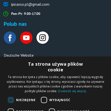
ipicasso.pl@gmail.com
Pon-Pt: 9.00-17.00
Polub nas
Deutsche Website
Malen nach Zahlen Ipicasso.de
Ta strona używa plików
cookie
Ta strona korzysta z plików cookie, aby zapewnić lepszą wygodę
Copyright © 2012-2026
użytkowania. Korzystając z tej strony, wyrażasz zgodę na używanie
Sklep internetowy
iPICASSO.PL
przez nas wszystkich plików cookie zgodnie z warunkami naszej
Malowanie po
polityki plików cookie.
Dowiedz się więcej
numerach – zbliż
się do świata sztuki!
IPICASSO Sp. z o.o.
NIEZBĘDNE
WYDAJNOŚĆ
ul. Słoneczna 194,
05-506 Kolonia
Lesznowola, Polska
NIP 1231355620 KRS