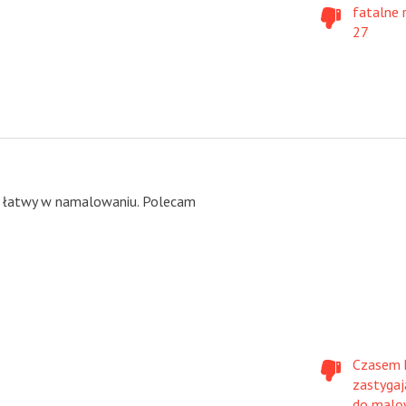
fatalne 
27
 i łatwy w namalowaniu. Polecam
Czasem k
zastygaj
do malo