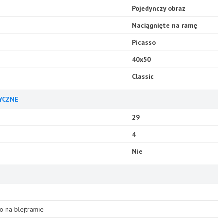
Pojedynczy obraz
Naciągnięte na ramę
Picasso
40x50
Classic
YCZNE
29
4
Nie
o na blejtramie