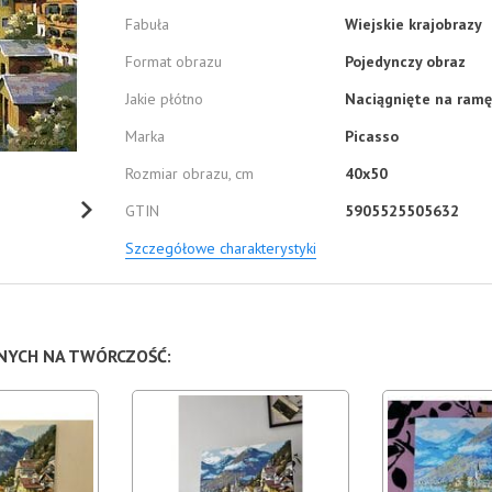
Fabuła
Wiejskie krajobrazy
Format obrazu
Pojedynczy obraz
Jakie płótno
Naciągnięte na ramę
Marka
Picasso
Rozmiar obrazu, cm
40x50
GTIN
5905525505632
Szczegółowe charakterystyki
NNYCH NA TWÓRCZOŚĆ: