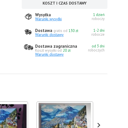
KOSZT I CZAS DOSTAWY
Wysyłka
1 dzień
Warunki wysyłki
roboczy
Dostawa
1-2 dni
gratis od
130 zł
Warunki dostawy
robocze
Dostawa zagraniczna
od 3 dni
roboczych
Koszt wysyłki od
20 zł
Warunki dostawy