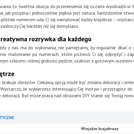
wania to świetna okazja do przeniesienia się oczami wyobraźni w 
a, jak potężna i jednocześnie piękna jest natura. Samodzielne stwo
płótnie numerom uda Ci się namalować każdy krajobraz – wystarczy
zaskoczy Cię bardziej niż się domyślasz.
kreatywna rozrywka dla każdego
dy z nas ma do wykonania, nie pamiętamy, by regularnie dbać o
ne malowanie po numerach, które pozwoli Ci się odprężyć i za
ionym szkicem, różnej grubości pędzle, szablon z gotowym wzorem 
nętrze
 brakuje obrazów. Ciekawą opcją może być zmiana dekoracji i umi
tarczy, że wybierzesz interesujący Cię motyw i przystąpisz do dzi
e dekoracji. Być może praca nad obrazami DIY stanie się Twoją now
TYCZNE
Wiejskie krajobrazy