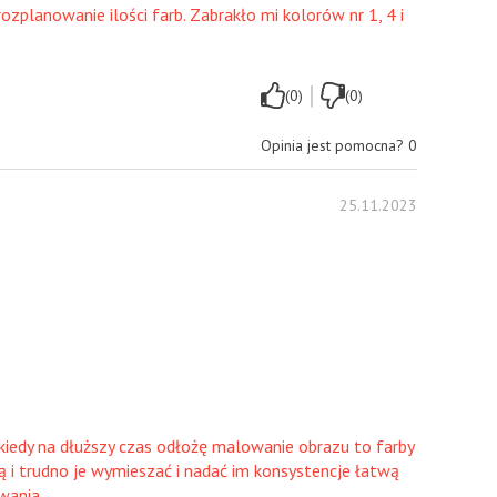
rozplanowanie ilości farb. Zabrakło mi kolorów nr 1, 4 i
|
(0)
(0)
Opinia jest pomocna?
0
25.11.2023
iedy na dłuższy czas odłożę malowanie obrazu to farby
ą i trudno je wymieszać i nadać im konsystencje łatwą
wania