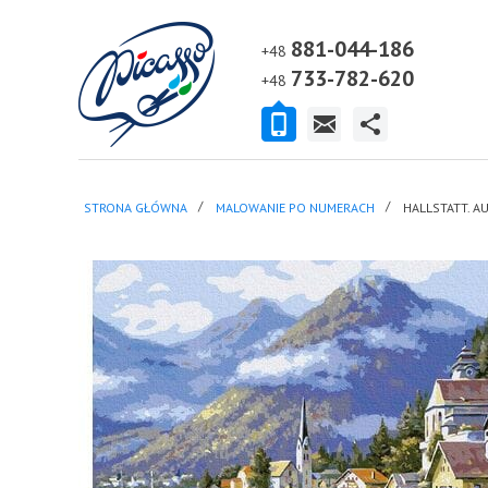
881-044-186
+48
733-782-620
+48
STRONA GŁÓWNA
MALOWANIE PO NUMERACH
HALLSTATT. A