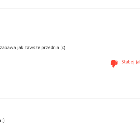
 zabawa jak zawsze przednia :):)
Słabej ja
 ;)