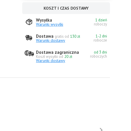
KOSZT I CZAS DOSTAWY
Wysyłka
1 dzień
Warunki wysyłki
roboczy
Dostawa
1-2 dni
gratis od
130 zł
Warunki dostawy
robocze
Dostawa zagraniczna
od 3 dni
roboczych
Koszt wysyłki od
20 zł
Warunki dostawy