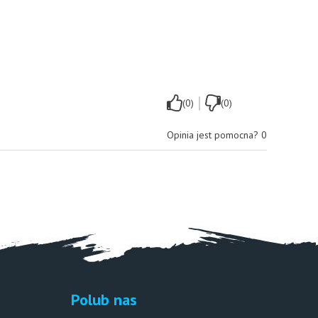
|
(0)
(0)
Opinia jest pomocna?
0
Polub nas