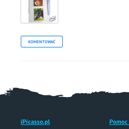
KOMENTOWAĆ
iPicasso.pl
Pomoc 