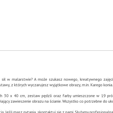
sił w malarstwie? A może szukasz nowego, kreatywnego zajęcia 
awy, z których wyczarujesz wyjątkowe obrazy, m.in. Karego konia.
h 30 x 40 cm, zestaw pędzli oraz farby umieszczone w 19 pró
iający zawieszenie obrazu na ścianie. Wszystko co potrzebne do uk
ją. Jeśli masz pytania, skontaktuj się z nami. Służymy profesjonal