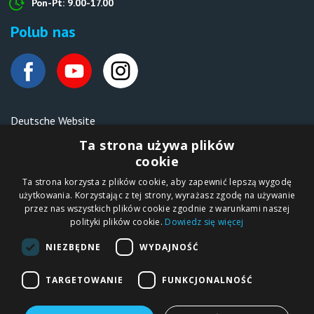
Pon-Pt: 9.00-17.00
Polub nas
Deutsche Website
Malen nach Zahlen Ipicasso.de
Ta strona używa plików
cookie
Ta strona korzysta z plików cookie, aby zapewnić lepszą wygodę
Copyright © 2012-2026
użytkowania. Korzystając z tej strony, wyrażasz zgodę na używanie
Sklep internetowy
iPICASSO.PL
przez nas wszystkich plików cookie zgodnie z warunkami naszej
Malowanie po
polityki plików cookie.
Dowiedz się więcej
numerach – zbliż
się do świata sztuki!
IPICASSO Sp. z o.o.
NIEZBĘDNE
WYDAJNOŚĆ
ul. Słoneczna 194,
05-506 Kolonia
Lesznowola, Polska
NIP 1231355620 KRS
TARGETOWANIE
FUNKCJONALNOŚĆ
0000680650