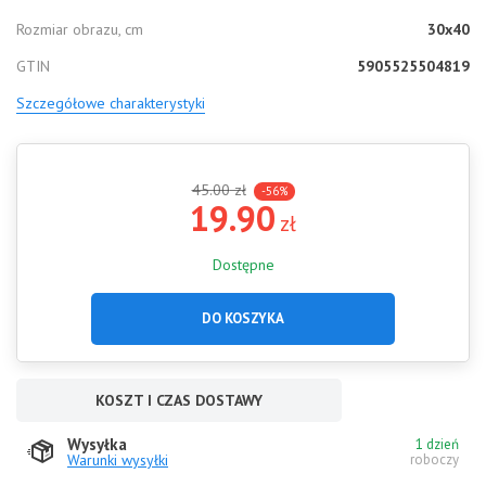
Rozmiar obrazu, cm
30x40
GTIN
5905525504819
Szczegółowe charakterystyki
45.00
zł
-56%
19.90
zł
Dostępne
DO KOSZYKA
KOSZT I CZAS DOSTAWY
Wysyłka
1 dzień
Warunki wysyłki
roboczy