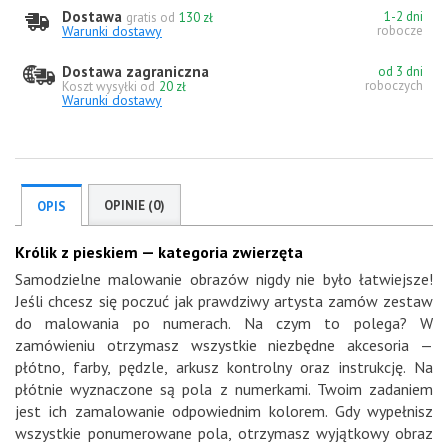
Dostawa
1-2 dni
gratis od
130 zł
Warunki dostawy
robocze
Dostawa zagraniczna
od 3 dni
roboczych
Koszt wysyłki od
20 zł
Warunki dostawy
OPINIE (0)
OPIS
Królik z pieskiem — kategoria zwierzęta
Samodzielne malowanie obrazów nigdy nie było łatwiejsze!
Jeśli chcesz się poczuć jak prawdziwy artysta zamów zestaw
do malowania po numerach. Na czym to polega? W
zamówieniu otrzymasz wszystkie niezbędne akcesoria —
płótno, farby, pędzle, arkusz kontrolny oraz instrukcję. Na
płótnie wyznaczone są pola z numerkami. Twoim zadaniem
jest ich zamalowanie odpowiednim kolorem. Gdy wypełnisz
wszystkie ponumerowane pola, otrzymasz wyjątkowy obraz