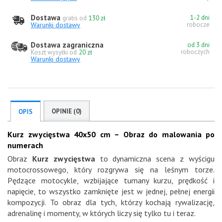
Dostawa
1-2 dni
gratis od
130 zł
Warunki dostawy
robocze
Dostawa zagraniczna
od 3 dni
roboczych
Koszt wysyłki od
20 zł
Warunki dostawy
OPINIE (0)
OPIS
Kurz zwycięstwa 40x50 cm – Obraz do malowania po
numerach
Obraz
Kurz zwycięstwa
to dynamiczna scena z wyścigu
motocrossowego, który rozgrywa się na leśnym torze.
Pędzące motocykle, wzbijające tumany kurzu, prędkość i
napięcie, to wszystko zamknięte jest w jednej, pełnej energii
kompozycji. To obraz dla tych, którzy kochają rywalizację,
adrenalinę i momenty, w których liczy się tylko tu i teraz.