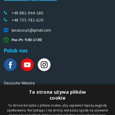
+48 881-044-186
+48 733-782-620
ipicasso.pl@gmail.com
Pon-Pt: 9.00-17.00
Polub nas
Deutsche Website
Malen nach Zahlen Ipicasso.de
Ta strona używa plików
cookie
Ta strona korzysta z plików cookie, aby zapewnić lepszą wygodę
Copyright © 2012-2026
użytkowania. Korzystając z tej strony, wyrażasz zgodę na używanie
Sklep internetowy
iPICASSO.PL