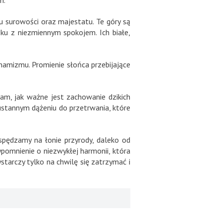
m.
u surowości oraz majestatu. Te góry są
oku z niezmiennym spokojem. Ich białe,
ynamizmu. Promienie słońca przebijające
 nam, jak ważne jest zachowanie dzikich
eustannym dążeniu do przetrwania, które
 spędzamy na łonie przyrody, daleko od
zypomnienie o niezwykłej harmonii, która
ystarczy tylko na chwilę się zatrzymać i