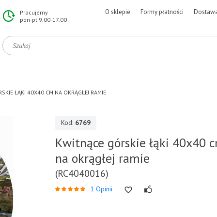
O sklepie
Formy płatności
Dostaw
Pracujemy
pon-pt 9.00-17.00
SKIE ŁĄKI 40X40 CM NA OKRĄGŁEJ RAMIE
Kod:
6769
Kwitnące górskie łąki 40x40 
na okrągłej ramie
(RC4040016)
1 Opinii