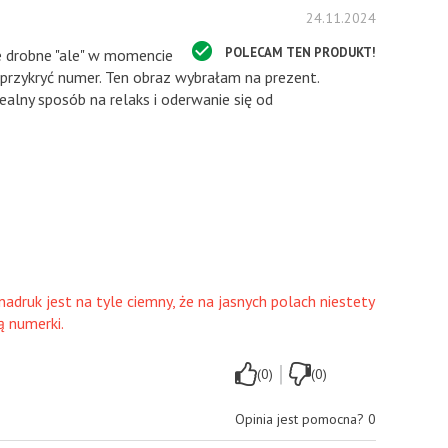
24.11.2024
POLECAM TEN PRODUKT!
ne drobne "ale" w momencie
y przykryć numer. Ten obraz wybrałam na prezent.
alny sposób na relaks i oderwanie się od
adruk jest na tyle ciemny, że na jasnych polach niestety
ą numerki.
|
(0)
(0)
Opinia jest pomocna?
0