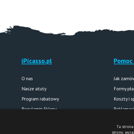
iPicasso.pl
Pomoc 
O nas
Jak zamó
Nasze atuty
Formy pła
Program rabatowy
Koszty i 
Regulamin Sklepu
Reklamacj
Polityka prywatności
Pytania i
Ta strona
strony, wyr