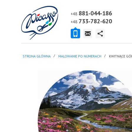
881-044-186
+48
733-782-620
+48
STRONA GŁÓWNA
MALOWANIE PO NUMERACH
KWITNĄCE GÓR