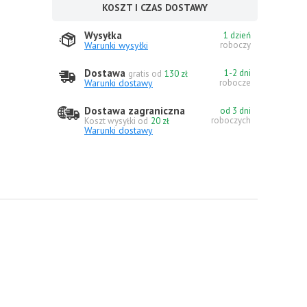
KOSZT I CZAS DOSTAWY
Wysyłka
1 dzień
Warunki wysyłki
roboczy
Dostawa
1-2 dni
gratis od
130 zł
Warunki dostawy
robocze
Dostawa zagraniczna
od 3 dni
roboczych
Koszt wysyłki od
20 zł
Warunki dostawy