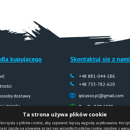
dla kupującego
Skontaktuj się z nami
wić
+48 881-044-186
+48 733-782-620
tności
ipicasso.pl@gmail.com
sposoby dostawy
e i zwroty
Pon-Pt: 9.00-17.00
Ta strona używa plików cookie
 odpowiedzi (FAQ)
 korzysta z plików cookie, aby zapewnić lepszą wygodę użytkowania. Korzyst
ażasz zgodę na używanie przez nas wszystkich plików cookie zgodnie z waru