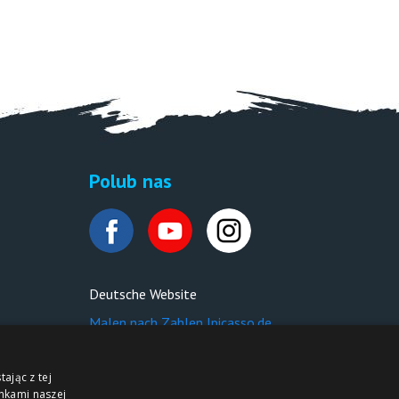
Polub nas
Deutsche Website
Malen nach Zahlen Ipicasso.de
ając z tej
nkami naszej