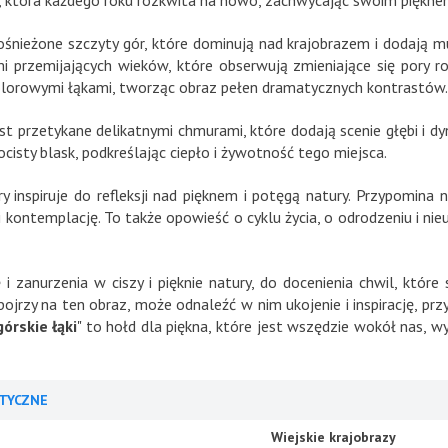
, która każdego roku rozkwita na nowo, zachwycając swoim piękne
śnieżone szczyty gór, które dominują nad krajobrazem i dodają m
i przemijających wieków, które obserwują zmieniające się pory r
kolorowymi łąkami, tworząc obraz pełen dramatycznych kontrastów.
t przetykane delikatnymi chmurami, które dodają scenie głębi i d
cisty blask, podkreślając ciepło i żywotność tego miejsca.
ry inspiruje do refleksji nad pięknem i potęgą natury. Przypomina
 kontemplację. To także opowieść o cyklu życia, o odrodzeniu i ni
i zanurzenia w ciszy i pięknie natury, do docenienia chwil, które
pojrzy na ten obraz, może odnaleźć w nim ukojenie i inspirację, pr
órskie łąki
" to hołd dla piękna, które jest wszędzie wokół nas, w
TYCZNE
Wiejskie krajobrazy