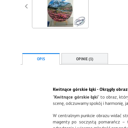
OPIS
OPINIE (1)
Kwitnące górskie łąki - Okrągły ob
"
Kwitnące górskie łąki
" to obraz, któ
scenę, odczuwamy spokój i harmonię, ja
W centralnym punkcie obrazu widać stru
magenty po soczystą pomarańcz – tw