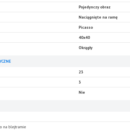
Pojedynczy obraz
Naciągnięte na ramę
Picasso
40x40
Okrągły
YCZNE
23
3
Nie
o na blejtramie