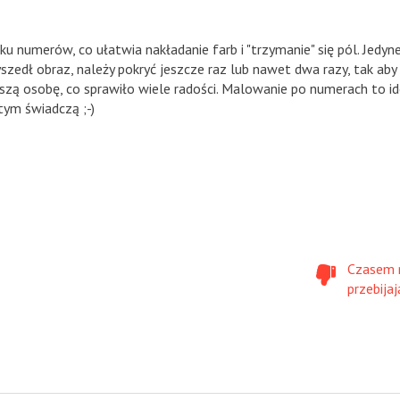
ku numerów, co ułatwia nakładanie farb i "trzymanie" się pól. Jedy
yszedł obraz, należy pokryć jeszcze raz lub nawet dwa razy, tak ab
ą osobę, co sprawiło wiele radości. Malowanie po numerach to ide
tym świadczą ;-)
Czasem n
przebijaj