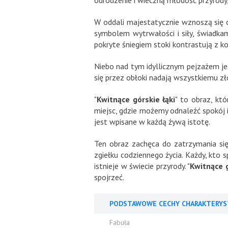
odrodzenie i wieczną młodość przyrody
W oddali majestatycznie wznoszą się o
symbolem wytrwałości i siły, świadkam
pokryte śniegiem stoki kontrastują z 
Niebo nad tym idyllicznym pejzażem jes
się przez obłoki nadają wszystkiemu zło
"
Kwitnące górskie łąki
" to obraz, któ
miejsc, gdzie możemy odnaleźć spokój i
jest wpisane w każdą żywą istotę.
Ten obraz zachęca do zatrzymania się 
zgiełku codziennego życia. Każdy, kto s
istnieje w świecie przyrody. "
Kwitnące g
spojrzeć.
PODSTAWOWE CECHY CHARAKTERYS
Fabuła