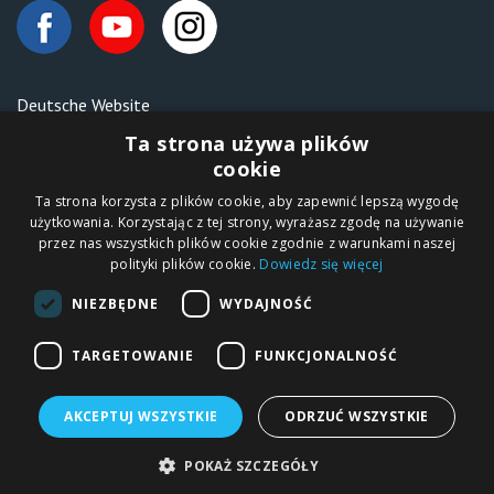
Deutsche Website
Malen nach Zahlen Ipicasso.de
Ta strona używa plików
cookie
Ta strona korzysta z plików cookie, aby zapewnić lepszą wygodę
Copyright © 2012-2026
użytkowania. Korzystając z tej strony, wyrażasz zgodę na używanie
Sklep internetowy
iPICASSO.PL
przez nas wszystkich plików cookie zgodnie z warunkami naszej
Malowanie po
polityki plików cookie.
Dowiedz się więcej
numerach – zbliż
się do świata sztuki!
IPICASSO Sp. z o.o.
NIEZBĘDNE
WYDAJNOŚĆ
ul. Słoneczna 194,
05-506 Kolonia
Lesznowola, Polska
NIP 1231355620 KRS
TARGETOWANIE
FUNKCJONALNOŚĆ
0000680650
AKCEPTUJ WSZYSTKIE
ODRZUĆ WSZYSTKIE
Malowanie po numerach
Diamentowa Mozaika
Ramy do obrazów
POKAŻ SZCZEGÓŁY
Gobeliny
Papercraft 3D modele