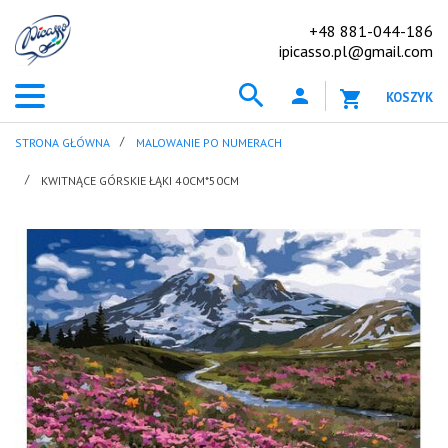
+48 881-044-186
ipicasso.pl@gmail.com
KOSZYK
STRONA GŁÓWNA
MALOWANIE PO NUMERACH
KWITNĄCE GÓRSKIE ŁĄKI 40CM*50CM