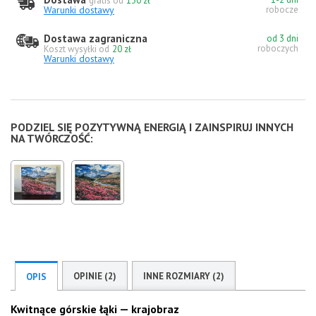
gratis od
130 zł
Warunki dostawy
robocze
Dostawa zagraniczna
od 3 dni
roboczych
Koszt wysyłki od
20 zł
Warunki dostawy
PODZIEL SIĘ POZYTYWNĄ ENERGIĄ I ZAINSPIRUJ INNYCH
NA TWÓRCZOŚĆ:
OPINIE (2)
INNE ROZMIARY (2)
OPIS
Kwitnące górskie łąki — krajobraz