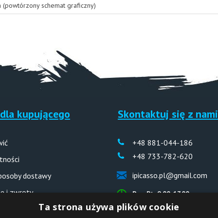
a (powtórzony schemat graficzny)
dla kupującego
Skontaktuj się z nami
wić
+48 881-044-186
+48 733-782-620
tności
ipicasso.pl@gmail.com
sposoby dostawy
e i zwroty
Pon-Pt: 9.00-17.00
Ta strona używa plików cookie
 odpowiedzi (FAQ)