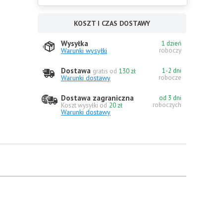
KOSZT I CZAS DOSTAWY
Wysyłka
1 dzień
Warunki wysyłki
roboczy
Dostawa
1-2 dni
gratis od
130 zł
Warunki dostawy
robocze
Dostawa zagraniczna
od 3 dni
roboczych
Koszt wysyłki od
20 zł
Warunki dostawy