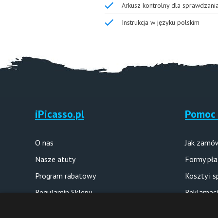
Arkusz kontrolny dla sprawdzani
Instrukcja w języku polskim
iPicasso.pl
Pomoc 
O nas
Jak zamó
Nasze atuty
Formy pła
Program rabatowy
Koszty i 
Regulamin Sklepu
Reklamacj
Polityka prywatności
Pytania i