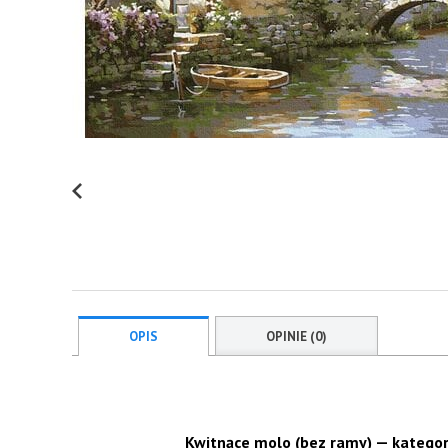
OPIS
OPINIE (0)
Kwitnące molo (bez ramy) — kategor