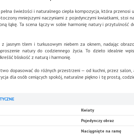
 pełna świeżości i naturalnego ciepła kompozycja, która przenosi 
toczony mniejszymi naczyniami z pojedynczymi kwiatkami, stoi n
loną łąkę. Ta scena łączy w sobie harmonię natury i przytulność
ą z jasnym tłem i turkusowym niebem za oknem, nadając obrazow
proszenie natury do codziennego życia. To dzieło idealnie wpis
eślić bliskość z naturą i harmonię.
two dopasować do różnych przestrzeni — od kuchni, przez salon,
cja dla osób ceniących spokój, naturalne piękno i tę prostą, codzi
TYCZNE
Kwiaty
Pojedynczy obraz
Naciągnięte na ramę