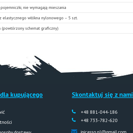
pojemniczki, nie wymagają mieszania
 z elastycznego włókna nylonowego – 5 szt.
a (powtórzony schemat graficzny)
dla kupującego
Skontaktuj się z nami
wić
+48 881-044-186
+48 733-782-620
tności
ipicasso.pl@gmail.com
sposoby dostawy