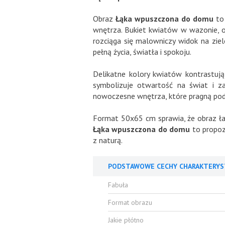
Obraz
Łąka wpuszczona do domu
to
wnętrza. Bukiet kwiatów w wazonie, o
rozciąga się malowniczy widok na zie
pełną życia, światła i spokoju.
Delikatne kolory kwiatów kontrastuj
symbolizuje otwartość na świat i za
nowoczesne wnętrza, które pragną podkr
Format 50x65 cm sprawia, że obraz ła
Łąka wpuszczona do domu
to propozy
z naturą.
PODSTAWOWE CECHY CHARAKTERYS
Fabuła
Format obrazu
Jakie płótno