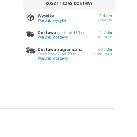
KOSZT I CZAS DOSTAWY
Wysyłka
1 dzień
Warunki wysyłki
roboczy
Dostawa
1-2 dni
gratis od
130 zł
Warunki dostawy
robocze
Dostawa zagraniczna
od 3 dni
roboczych
Koszt wysyłki od
20 zł
Warunki dostawy