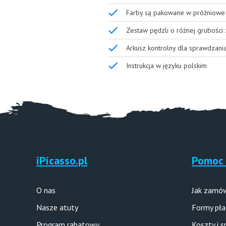
Farby są pakowane w próżniowe 
Zestaw pędzli o różnej grubości
Arkusz kontrolny dla sprawdzani
Instrukcja w języku polskim
iPicasso.pl
Pomoc 
O nas
Jak zamó
Nasze atuty
Formy pła
Program rabatowy
Koszty i 