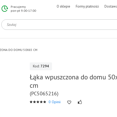
O sklepie
Formy płatności
Dostaw
Pracujemy
pon-pt 9.00-17.00
ZONA DO DOMU 50X65 CM
Kod:
7294
Łąka wpuszczona do domu 50
cm
(PC5065216)
0 Opinii