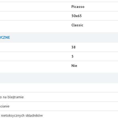
Picasso
50x65
Classic
YCZNE
38
5
Nie
o na blejtramie
cianie
 nietoksycznych składników