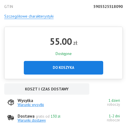
GTIN
5905525518090
Szczegółowe charakterystyki
55.00
zł
Dostępne
DO KOSZYKA
KOSZT I CZAS DOSTAWY
Wysyłka
1 dzień
Warunki wysyłki
roboczy
Dostawa
1-2 dni
gratis od
130 zł
Warunki dostawy
robocze