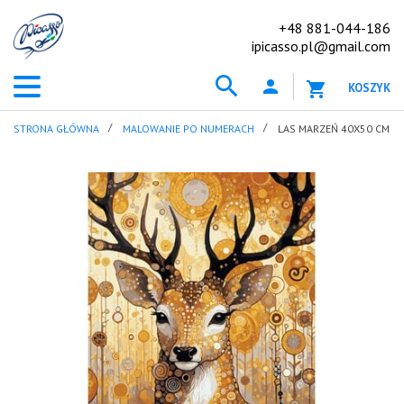
+48 881-044-186
ipicasso.pl@gmail.com
KOSZYK
STRONA GŁÓWNA
MALOWANIE PO NUMERACH
LAS MARZEŃ 40X50 CM