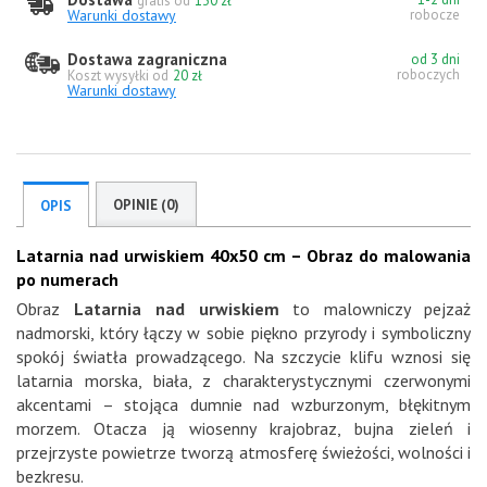
gratis od
130 zł
Warunki dostawy
robocze
Dostawa zagraniczna
od 3 dni
roboczych
Koszt wysyłki od
20 zł
Warunki dostawy
OPINIE (0)
OPIS
Latarnia nad urwiskiem 40x50 cm – Obraz do malowania
po numerach
Obraz
Latarnia nad urwiskiem
to malowniczy pejzaż
nadmorski, który łączy w sobie piękno przyrody i symboliczny
spokój światła prowadzącego. Na szczycie klifu wznosi się
latarnia morska, biała, z charakterystycznymi czerwonymi
akcentami – stojąca dumnie nad wzburzonym, błękitnym
morzem. Otacza ją wiosenny krajobraz, bujna zieleń i
przejrzyste powietrze tworzą atmosferę świeżości, wolności i
bezkresu.