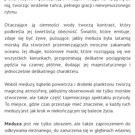
nią, tworząc wrażenie tańca, pełnego gracji i niewymuszonego
rytmu.
Otaczające ją ciemności wody tworzą kontrast, który
podkreśla jej świetlistą obecność. Światło, które emituje,
zdaje się być żywe, pulsujące, jakby meduza była latarnią
morską dla stworzeń przemierzających mroczne zakamarki
oceanu. Jej długie, kolorowe macki, które rozciągają się we
wszystkich kierunkach, przypominają delikatne pociągnięcia
pędzla na czarnej płótnie, dodając jej majestatycznego i
jednocześnie delikatnego charakteru.
Wokół meduzy, bąbelki powietrza i drobinki planktonu tworzą
magiczną atmosferę, jakbyśmy obserwowali nie tylko morskie
stworzenie, ale także część tajemniczego spektaklu przyrody.
To miejsce, gdzie czas przestaje mieć znaczenie, a każdy ruch
meduzy jest jak krok w niekończącym się balecie życia.
Meduza
jest nie tylko obrazem, ale także zaproszeniem do
odkrywania nieznanego, do zanurzenia się w głębinach własnej