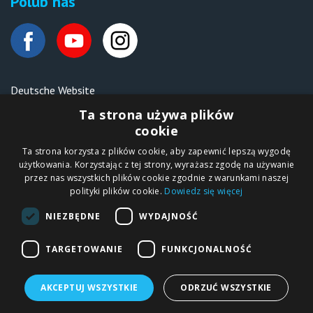
Polub nas
Deutsche Website
Malen nach Zahlen Ipicasso.de
Ta strona używa plików
cookie
Ta strona korzysta z plików cookie, aby zapewnić lepszą wygodę
Copyright © 2012-2026
użytkowania. Korzystając z tej strony, wyrażasz zgodę na używanie
Sklep internetowy
iPICASSO.PL
przez nas wszystkich plików cookie zgodnie z warunkami naszej
Malowanie po
polityki plików cookie.
Dowiedz się więcej
numerach – zbliż
się do świata sztuki!
IPICASSO Sp. z o.o.
NIEZBĘDNE
WYDAJNOŚĆ
ul. Słoneczna 194,
05-506 Kolonia
Lesznowola, Polska
NIP 1231355620 KRS
TARGETOWANIE
FUNKCJONALNOŚĆ
0000680650
AKCEPTUJ WSZYSTKIE
ODRZUĆ WSZYSTKIE
Malowanie po numerach
Diamentowa Mozaika