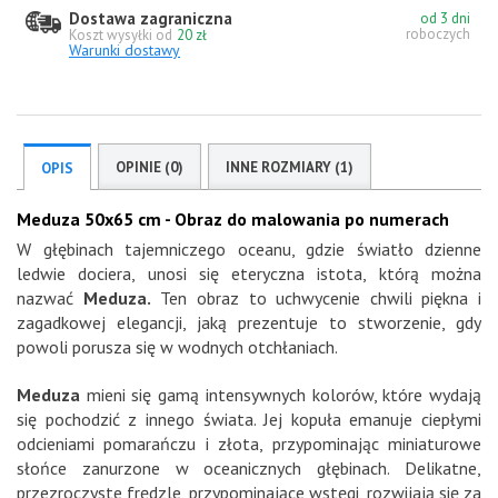
Dostawa zagraniczna
od 3 dni
roboczych
Koszt wysyłki od
20 zł
Warunki dostawy
OPINIE (0)
INNE ROZMIARY (1)
OPIS
Meduza 50x65 cm - Obraz do malowania po numerach
W głębinach tajemniczego oceanu, gdzie światło dzienne
ledwie dociera, unosi się eteryczna istota, którą można
nazwać
Meduza.
Ten obraz to uchwycenie chwili piękna i
zagadkowej elegancji, jaką prezentuje to stworzenie, gdy
powoli porusza się w wodnych otchłaniach.
Meduza
mieni się gamą intensywnych kolorów, które wydają
się pochodzić z innego świata. Jej kopuła emanuje ciepłymi
odcieniami pomarańczu i złota, przypominając miniaturowe
słońce zanurzone w oceanicznych głębinach. Delikatne,
przezroczyste frędzle, przypominające wstęgi, rozwijają się za