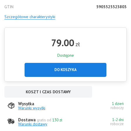
GTIN
5905525523803
Szczegółowe charakterystyki
79.00
zł
Dostępne
DO KOSZYKA
KOSZT I CZAS DOSTAWY
Wysyłka
1 dzień
Warunki wysyłki
roboczy
Dostawa
1-2 dni
gratis od
130 zł
Warunki dostawy
robocze