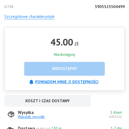
GTIN
5905525504499
Szczegółowe charakterystyki
45.00
zł
Niedostępny
NIEDOSTĘPNY
POWIADOM MNIE O DOSTĘPNOŚCI
KOSZT I CZAS DOSTAWY
Wysyłka
1 dzień
Warunki wysyłki
roboczy
Dostawa
1-2 dni
gratis od
130 zł