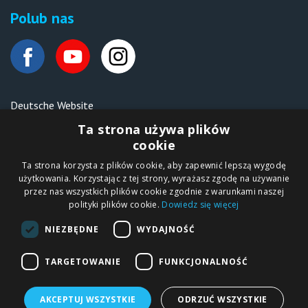
Polub nas
Deutsche Website
Malen nach Zahlen Ipicasso.de
Ta strona używa plików
cookie
Ta strona korzysta z plików cookie, aby zapewnić lepszą wygodę
Copyright © 2012-2026
użytkowania. Korzystając z tej strony, wyrażasz zgodę na używanie
Sklep internetowy
iPICASSO.PL
przez nas wszystkich plików cookie zgodnie z warunkami naszej
Malowanie po
polityki plików cookie.
Dowiedz się więcej
numerach – zbliż
się do świata sztuki!
IPICASSO Sp. z o.o.
NIEZBĘDNE
WYDAJNOŚĆ
ul. Słoneczna 194,
05-506 Kolonia
Lesznowola, Polska
NIP 1231355620 KRS
TARGETOWANIE
FUNKCJONALNOŚĆ
0000680650
AKCEPTUJ WSZYSTKIE
ODRZUĆ WSZYSTKIE
Malowanie po numerach