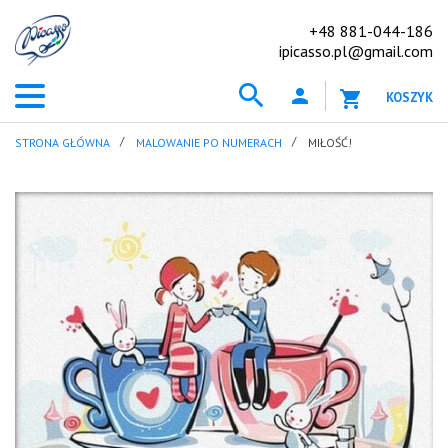
+48 881-044-186
ipicasso.pl@gmail.com
KOSZYK
STRONA GŁÓWNA
MALOWANIE PO NUMERACH
MIŁOŚĆ!