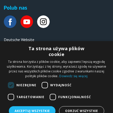
Polub nas
Deutsche Website
Malen nach Zahlen Ipicasso.de
Ta strona używa plików
cookie
Ta strona korzysta z plików cookie, aby zapewnić lepszą wygodę
Copyright © 2012-2026
użytkowania. Korzystając z tej strony, wyrażasz zgodę na używanie
Sklep internetowy
iPICASSO.PL
przez nas wszystkich plików cookie zgodnie z warunkami naszej
Malowanie po
polityki plików cookie.
Dowiedz się więcej
numerach – zbliż
się do świata sztuki!
IPICASSO Sp. z o.o.
NIEZBĘDNE
WYDAJNOŚĆ
ul. Słoneczna 194,
05-506 Kolonia
Lesznowola, Polska
NIP 1231355620 KRS
TARGETOWANIE
FUNKCJONALNOŚĆ
0000680650
AKCEPTUJ WSZYSTKIE
ODRZUĆ WSZYSTKIE