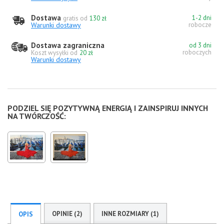
Dostawa
1-2 dni
gratis od
130 zł
Warunki dostawy
robocze
Dostawa zagraniczna
od 3 dni
roboczych
Koszt wysyłki od
20 zł
Warunki dostawy
PODZIEL SIĘ POZYTYWNĄ ENERGIĄ I ZAINSPIRUJ INNYCH
NA TWÓRCZOŚĆ:
OPINIE (2)
INNE ROZMIARY (1)
OPIS