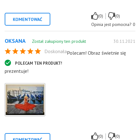
|
(0)
(0)
KOMENTOWAĆ
Opinia jest pomocna?
0
OKSANA
Został zakupiony ten produkt
30.11.2021
Doskonała
Polecam! Obraz świetnie się
POLECAM TEN PRODUKT!
prezentuje!
|
(0)
(0)
KOMENTOWAĆ