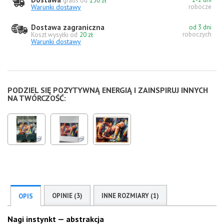
gratis od
130 zł
Warunki dostawy
robocze
Dostawa zagraniczna
od 3 dni
roboczych
Koszt wysyłki od
20 zł
Warunki dostawy
PODZIEL SIĘ POZYTYWNĄ ENERGIĄ I ZAINSPIRUJ INNYCH
NA TWÓRCZOŚĆ:
OPINIE (3)
INNE ROZMIARY (1)
OPIS
Nagi instynkt — abstrakcja