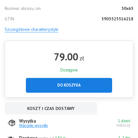
Rozmiar obrazu, cm
50x65
GTIN
5905525516218
Szczegółowe charakterystyki
79.00
zł
Dostępne
DO KOSZYKA
KOSZT I CZAS DOSTAWY
Wysyłka
1 dzień
Warunki wysyłki
roboczy
Dostawa
1-2 dni