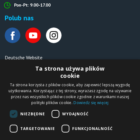
Pon-Pt: 9.00-17.00
Polub nas
Deutsche Website
Malen nach Zahlen Ipicasso.de
Ta strona używa plików
cookie
Ta strona korzysta z plików cookie, aby zapewnić lepszą wygodę
Copyright © 2012-2026
użytkowania. Korzystając z tej strony, wyrażasz zgodę na używanie
Sklep internetowy
iPICASSO.PL
przez nas wszystkich plików cookie zgodnie z warunkami naszej
Malowanie po
polityki plików cookie.
Dowiedz się więcej
numerach – zbliż
się do świata sztuki!
IPICASSO Sp. z o.o.
NIEZBĘDNE
WYDAJNOŚĆ
ul. Słoneczna 194,
05-506 Kolonia
Lesznowola, Polska
NIP 1231355620 KRS
TARGETOWANIE
FUNKCJONALNOŚĆ
0000680650