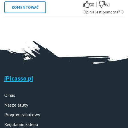
|
(0)
(0)
KOMENTOWAĆ
Opinia jest pomocna?
0
iPicasso.pl
O nas
Nasze atuty
Program rabatowy
Regulamin Sklepu