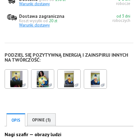
Warunki dostawy
robocze
Dostawa zagraniczna
od 3 dni
roboczych
Koszt wysyłki od
20 zł
Warunki dostawy
PODZIEL SIĘ POZYTYWNĄ ENERGIĄ I ZAINSPIRUJ INNYCH
NA TWÓRCZOŚĆ:
OPINIE (5)
OPIS
Nagi szafir — obrazy ludzi