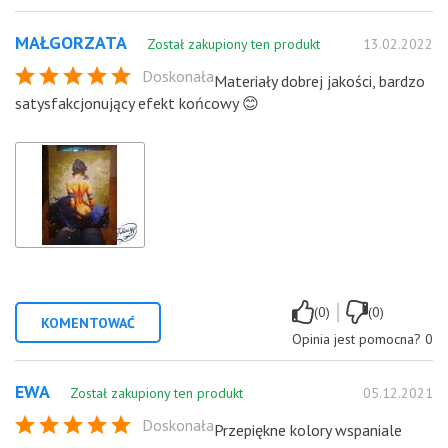
MAŁGORZATA
Został zakupiony ten produkt
13.02.2022
Doskonała
Materiały dobrej jakości, bardzo
satysfakcjonujący efekt końcowy 😊
|
(0)
(0)
KOMENTOWAĆ
Opinia jest pomocna?
0
EWA
Został zakupiony ten produkt
05.12.2021
Doskonała
Przepiękne kolory wspaniale