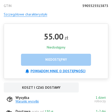
GTIN
5905525513873
Szczegółowe charakterystyki
55.00
zł
Niedostępny
NIEDOSTĘPNY
POWIADOM MNIE O DOSTĘPNOŚCI
KOSZT I CZAS DOSTAWY
Wysyłka
1 dzień
Warunki wysyłki
roboczy
Dostawa
1-2 dni
gratis od
130 zł