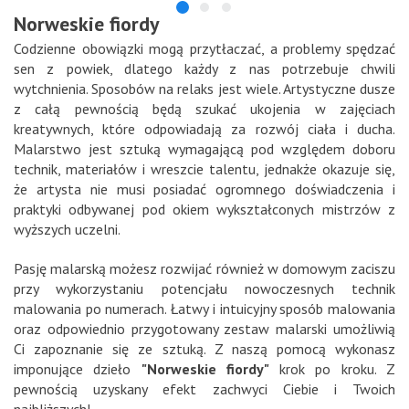
Norweskie fiordy
Codzienne obowiązki mogą przytłaczać, a problemy spędzać
sen z powiek, dlatego każdy z nas potrzebuje chwili
wytchnienia. Sposobów na relaks jest wiele. Artystyczne dusze
z całą pewnością będą szukać ukojenia w zajęciach
kreatywnych, które odpowiadają za rozwój ciała i ducha.
Malarstwo jest sztuką wymagającą pod względem doboru
technik, materiałów i wreszcie talentu, jednakże okazuje się,
że artysta nie musi posiadać ogromnego doświadczenia i
praktyki odbywanej pod okiem wykształconych mistrzów z
wyższych uczelni.
Pasję malarską możesz rozwijać również w domowym zaciszu
przy wykorzystaniu potencjału nowoczesnych technik
malowania po numerach. Łatwy i intuicyjny sposób malowania
oraz odpowiednio przygotowany zestaw malarski umożliwią
Ci zapoznanie się ze sztuką. Z naszą pomocą wykonasz
imponujące dzieło
"Norweskie fiordy"
krok po kroku. Z
pewnością uzyskany efekt zachwyci Ciebie i Twoich
najbliższych!