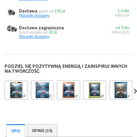
Dostawa
1-2 dni
gratis od
130 zł
Warunki dostawy
robocze
Dostawa zagraniczna
od 3 dni
roboczych
Koszt wysyłki od
20 zł
Warunki dostawy
PODZIEL SIĘ POZYTYWNĄ ENERGIĄ I ZAINSPIRUJ INNYCH
NA TWÓRCZOŚĆ:
OPINIE (15)
OPIS