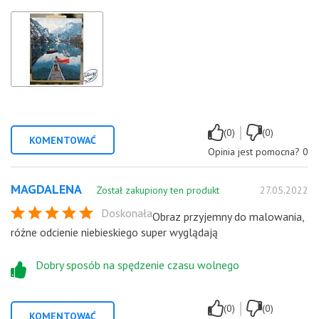
|
(0)
(0)
KOMENTOWAĆ
Opinia jest pomocna?
0
MAGDALENA
Został zakupiony ten produkt
27.05.2022
Doskonała
Obraz przyjemny do malowania,
różne odcienie niebieskiego super wyglądają
Dobry sposób na spędzenie czasu wolnego
|
(0)
(0)
KOMENTOWAĆ