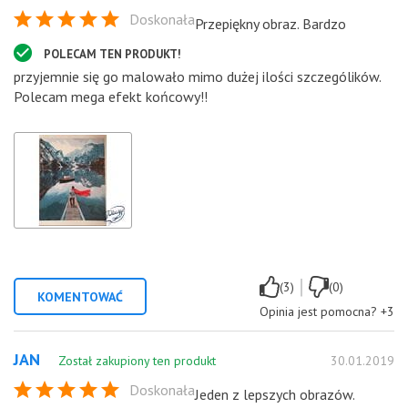
Doskonała
Przepiękny obraz. Bardzo
POLECAM TEN PRODUKT!
przyjemnie się go malowało mimo dużej ilości szczególików.
Polecam mega efekt końcowy!!
|
(3)
(0)
KOMENTOWAĆ
Opinia jest pomocna?
+3
JAN
Został zakupiony ten produkt
30.01.2019
Doskonała
Jeden z lepszych obrazów.