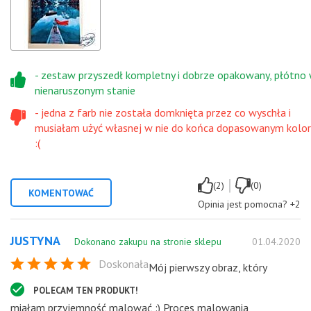
- zestaw przyszedł kompletny i dobrze opakowany, płótno
nienaruszonym stanie
- jedna z farb nie została domknięta przez co wyschła i
musiałam użyć własnej w nie do końca dopasowanym kolo
:(
|
(2)
(0)
KOMENTOWAĆ
Opinia jest pomocna?
+2
JUSTYNA
Dokonano zakupu na stronie sklepu
01.04.2020
Doskonała
Mój pierwszy obraz, który
POLECAM TEN PRODUKT!
miałam przyjemność malować :) Proces malowania