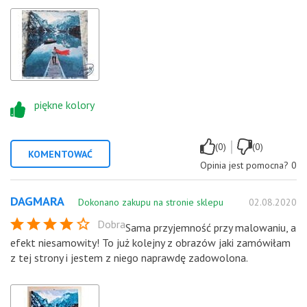
piękne kolory
|
(0)
(0)
KOMENTOWAĆ
Opinia jest pomocna?
0
DAGMARA
Dokonano zakupu na stronie sklepu
02.08.2020
Dobra
Sama przyjemność przy malowaniu, a
efekt niesamowity! To już kolejny z obrazów jaki zamówiłam
z tej strony i jestem z niego naprawdę zadowolona.