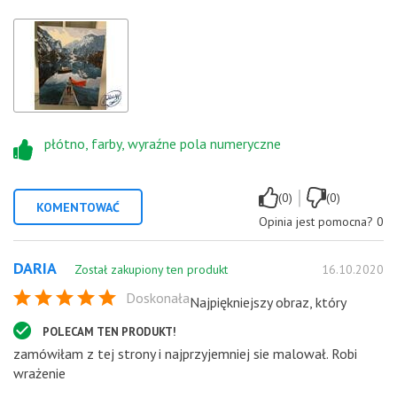
płótno, farby, wyraźne pola numeryczne
|
(0)
(0)
KOMENTOWAĆ
Opinia jest pomocna?
0
DARIA
Został zakupiony ten produkt
16.10.2020
Doskonała
Najpiękniejszy obraz, który
POLECAM TEN PRODUKT!
zamówiłam z tej strony i najprzyjemniej sie malował. Robi
wrażenie