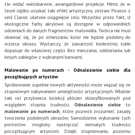
tle widać wielobarwne, awangardowe projekcje. Mimo że w
teorii ciężko uzyskać taki efekt artystyczny, zestaw Picasso z
serii Classic ułatwia osiągnięcie celu. Wszystko przez fakt, iż
ekologiczne farby akrylowe są dostępne w odpowiednich
odcieniach do danych fragmentów malowidła. Twórca nie musi
obawiać się, że po zmieszaniu kolor nie będzie podobny do
wzorca obrazu. Wystarczy, że zawartość konkretnej tubki
dopasuje do właściwej części. Bez mieszania, oddzielania lub
innych zabiegów z wybranymi barwami.
Malowanie po numerach - Odnalezienie siebie dla
początkujących artystów
Spróbowanie zupełnie nowych aktywności może wiązać się ze
stopniowym nabywaniem umiejętności artystycznych. Właśnie
taki cel przyświeca kolekcji płócien sklasyfikowanych pod
względem stopnia trudności.
Odnalezienie siebie
to
malowanie po numerach
, które pozwoli zrozumieć zasady
tworzenia podobnych obrazów. Samodzielne wykonanie tych
portretów mogłoby nastręczyć niemałych trudności
początkującym artystom. Dzięki stopniowaniu poziomu