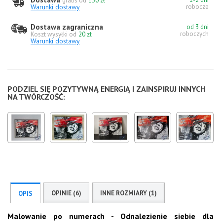
gratis od
130 zł
Warunki dostawy
robocze
Dostawa zagraniczna
od 3 dni
roboczych
Koszt wysyłki od
20 zł
Warunki dostawy
PODZIEL SIĘ POZYTYWNĄ ENERGIĄ I ZAINSPIRUJ INNYCH
NA TWÓRCZOŚĆ:
OPINIE (6)
INNE ROZMIARY (1)
OPIS
Malowanie po numerach - Odnalezienie siebie dla