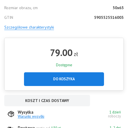
Rozmiar obrazu, cm
50x65
GTIN
5905525516003
Szczegółowe charakterystyki
79.00
zł
Dostępne
DO KOSZYKA
KOSZT I CZAS DOSTAWY
Wysyłka
1 dzień
Warunki wysyłki
roboczy
Dostawa
1-2 dni