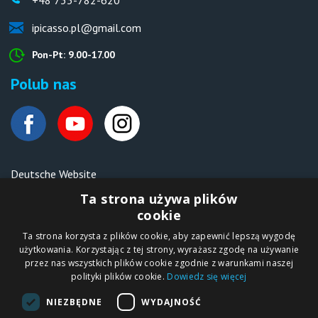
ipicasso.pl@gmail.com
Pon-Pt: 9.00-17.00
Polub nas
Deutsche Website
Malen nach Zahlen Ipicasso.de
Ta strona używa plików
cookie
Ta strona korzysta z plików cookie, aby zapewnić lepszą wygodę
Copyright © 2012-2026
użytkowania. Korzystając z tej strony, wyrażasz zgodę na używanie
Sklep internetowy
iPICASSO.PL
przez nas wszystkich plików cookie zgodnie z warunkami naszej
Malowanie po
polityki plików cookie.
Dowiedz się więcej
numerach – zbliż
się do świata sztuki!
IPICASSO Sp. z o.o.
NIEZBĘDNE
WYDAJNOŚĆ
ul. Słoneczna 194,
05-506 Kolonia