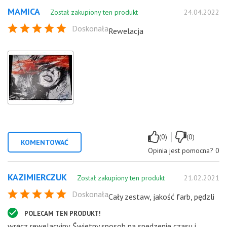
MAMICA
Został zakupiony ten produkt
24.04.2022
Doskonała
Rewelacja
|
(0)
(0)
KOMENTOWAĆ
Opinia jest pomocna?
0
KAZIMIERCZUK
Został zakupiony ten produkt
21.02.2021
Doskonała
Cały zestaw, jakość farb, pędzli
POLECAM TEN PRODUKT!
wręcz rewelacyjny. Świetny sposob na spedzenie czasu i