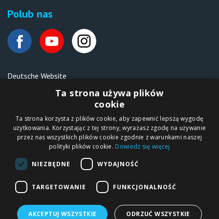
Polub nas
Deutsche Website
Malen nach Zahlen Ipicasso.de
Ta strona używa plików
cookie
Ta strona korzysta z plików cookie, aby zapewnić lepszą wygodę
Copyright © 2012-2026
użytkowania. Korzystając z tej strony, wyrażasz zgodę na używanie
Sklep internetowy
iPICASSO.PL
przez nas wszystkich plików cookie zgodnie z warunkami naszej
Malowanie po
polityki plików cookie.
Dowiedz się więcej
numerach – zbliż
się do świata sztuki!
IPICASSO Sp. z o.o.
NIEZBĘDNE
WYDAJNOŚĆ
ul. Słoneczna 194,
05-506 Kolonia
Lesznowola, Polska
NIP 1231355620 KRS
TARGETOWANIE
FUNKCJONALNOŚĆ
0000680650
AKCEPTUJ WSZYSTKIE
ODRZUĆ WSZYSTKIE