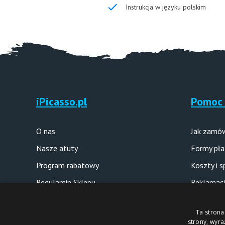
Instrukcja w języku polskim
iPicasso.pl
Pomoc 
O nas
Jak zamó
Nasze atuty
Formy pła
Program rabatowy
Koszty i 
Regulamin Sklepu
Reklamacj
Polityka prywatności
Pytania i
Ta strona
strony, wyr