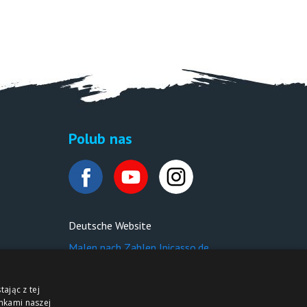
Polub nas
Deutsche Website
Malen nach Zahlen Ipicasso.de
ając z tej
nkami naszej