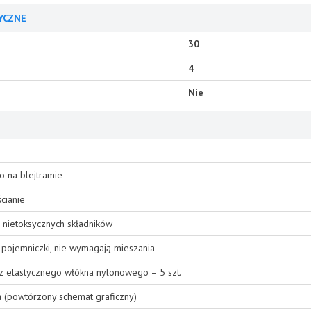
YCZNE
30
4
Nie
o na blejtramie
cianie
 nietoksycznych składników
pojemniczki, nie wymagają mieszania
 z elastycznego włókna nylonowego – 5 szt.
a (powtórzony schemat graficzny)