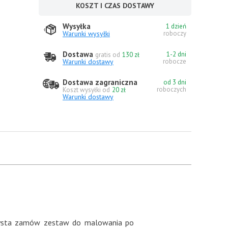
KOSZT I CZAS DOSTAWY
Wysyłka
1 dzień
Warunki wysyłki
roboczy
Dostawa
1-2 dni
gratis od
130 zł
Warunki dostawy
robocze
Dostawa zagraniczna
od 3 dni
roboczych
Koszt wysyłki od
20 zł
Warunki dostawy
artysta zamów zestaw do malowania po