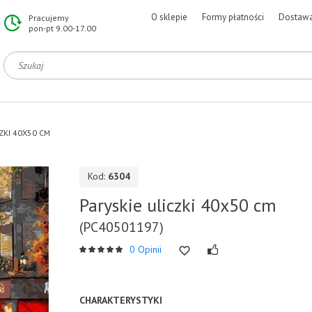
O sklepie
Formy płatności
Dostaw
Pracujemy
pon-pt 9.00-17.00
ZKI 40X50 CM
Kod:
6304
Paryskie uliczki 40x50 cm
(PC40501197)
0 Opinii
CHARAKTERYSTYKI