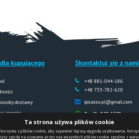
dla kupującego
Skontaktuj się z nami
wić
+48 881-044-186
+48 733-782-620
tności
ipicasso.pl@gmail.com
sposoby dostawy
e i zwroty
Pon-Pt: 9.00-17.00
Ta strona używa plików cookie
 odpowiedzi (FAQ)
 korzysta z plików cookie, aby zapewnić lepszą wygodę użytkowania. Korzyst
ażasz zgodę na używanie przez nas wszystkich plików cookie zgodnie z waru