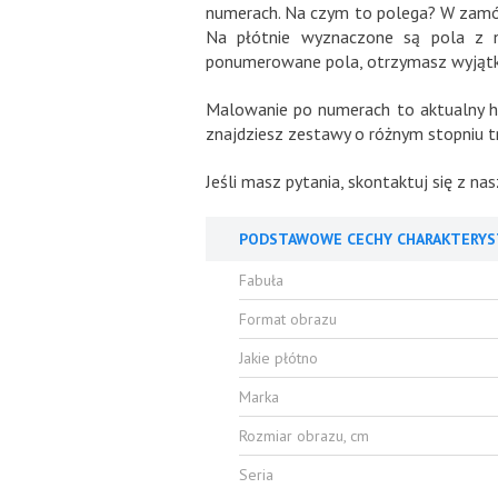
numerach. Na czym to polega? W zamówi
Na płótnie wyznaczone są pola z n
ponumerowane pola, otrzymasz wyjątkow
Malowanie po numerach to aktualny hit
znajdziesz zestawy o różnym stopniu tr
Jeśli masz pytania, skontaktuj się z n
PODSTAWOWE CECHY CHARAKTERYS
Fabuła
Format obrazu
Jakie płótno
Marka
Rozmiar obrazu, cm
Seria