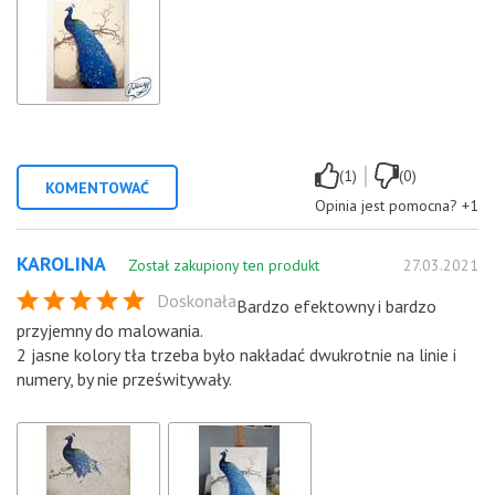
|
(1)
(0)
KOMENTOWAĆ
Opinia jest pomocna?
+1
KAROLINA
Został zakupiony ten produkt
27.03.2021
Doskonała
Bardzo efektowny i bardzo
przyjemny do malowania.
2 jasne kolory tła trzeba było nakładać dwukrotnie na linie i
numery, by nie prześwitywały.