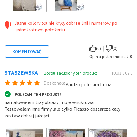
Jasne kolory tła nie kryły dobrze linii i numerów po
jednokrotnym położeniu.
|
(0)
(0)
KOMENTOWAĆ
Opinia jest pomocna?
0
STASZEWSKA
Został zakupiony ten produkt
10.02.2021
Doskonała
Bardzo polecam.Ja już
POLECAM TEN PRODUKT!
namalowałem trzy obrazy ,moje wnuki dwa.
Testowałam inne firmy ,ale tylko Picasso dostarcza cały
zestaw dobrej jakości.