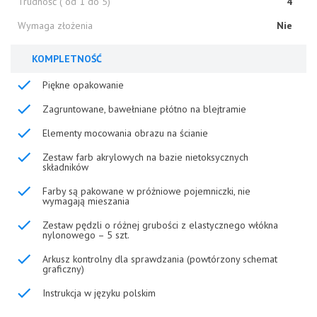
Trudność ( od 1 do 5)
4
Wymaga złożenia
Nie
KOMPLETNOŚĆ
Piękne opakowanie
Zagruntowane, bawełniane płótno na blejtramie
Elementy mocowania obrazu na ścianie
Zestaw farb akrylowych na bazie nietoksycznych
składników
Farby są pakowane w próżniowe pojemniczki, nie
wymagają mieszania
Zestaw pędzli o różnej grubości z elastycznego włókna
nylonowego – 5 szt.
Arkusz kontrolny dla sprawdzania (powtórzony schemat
graficzny)
Instrukcja w języku polskim