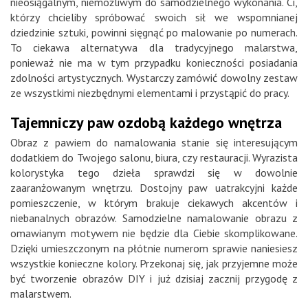
nieosiągalnym, niemożliwym do samodzielnego wykonania. Ci,
którzy chcieliby spróbować swoich sił we wspomnianej
dziedzinie sztuki, powinni sięgnąć po malowanie po numerach.
To ciekawa alternatywa dla tradycyjnego malarstwa,
ponieważ nie ma w tym przypadku konieczności posiadania
zdolności artystycznych. Wystarczy zamówić dowolny zestaw
ze wszystkimi niezbędnymi elementami i przystąpić do pracy.
Tajemniczy paw ozdobą każdego wnętrza
Obraz z pawiem do namalowania stanie się interesującym
dodatkiem do Twojego salonu, biura, czy restauracji. Wyrazista
kolorystyka tego dzieła sprawdzi się w dowolnie
zaaranżowanym wnętrzu. Dostojny paw uatrakcyjni każde
pomieszczenie, w którym brakuje ciekawych akcentów i
niebanalnych obrazów. Samodzielne namalowanie obrazu z
omawianym motywem nie będzie dla Ciebie skomplikowane.
Dzięki umieszczonym na płótnie numerom sprawie naniesiesz
wszystkie konieczne kolory. Przekonaj się, jak przyjemne może
być tworzenie obrazów DIY i już dzisiaj zacznij przygodę z
malarstwem.