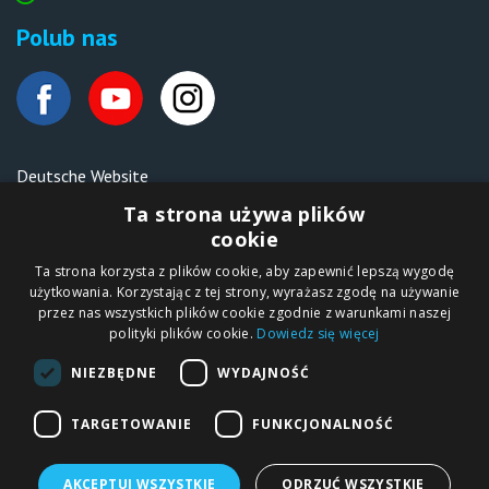
Polub nas
Deutsche Website
Malen nach Zahlen Ipicasso.de
Ta strona używa plików
cookie
Ta strona korzysta z plików cookie, aby zapewnić lepszą wygodę
Copyright © 2012-2026
użytkowania. Korzystając z tej strony, wyrażasz zgodę na używanie
Sklep internetowy
iPICASSO.PL
przez nas wszystkich plików cookie zgodnie z warunkami naszej
Malowanie po
polityki plików cookie.
Dowiedz się więcej
numerach – zbliż
się do świata sztuki!
IPICASSO Sp. z o.o.
NIEZBĘDNE
WYDAJNOŚĆ
ul. Słoneczna 194,
05-506 Kolonia
Lesznowola, Polska
NIP 1231355620 KRS
TARGETOWANIE
FUNKCJONALNOŚĆ
0000680650
AKCEPTUJ WSZYSTKIE
ODRZUĆ WSZYSTKIE