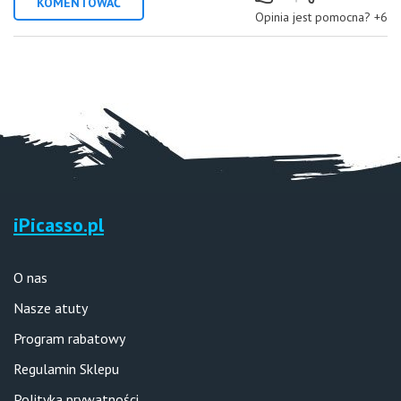
KOMENTOWAĆ
Opinia jest pomocna?
+6
iPicasso.pl
O nas
Nasze atuty
Program rabatowy
Regulamin Sklepu
Polityka prywatności