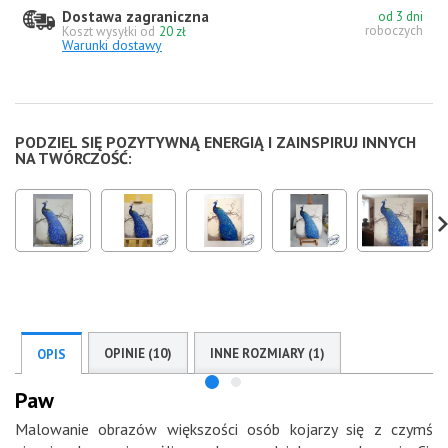
Dostawa zagraniczna
od 3 dni
roboczych
Koszt wysyłki od
20 zł
Warunki dostawy
PODZIEL SIĘ POZYTYWNĄ ENERGIĄ I ZAINSPIRUJ INNYCH
NA TWÓRCZOŚĆ:
OPINIE (10)
INNE ROZMIARY (1)
OPIS
Paw
Malowanie obrazów większości osób kojarzy się z czymś