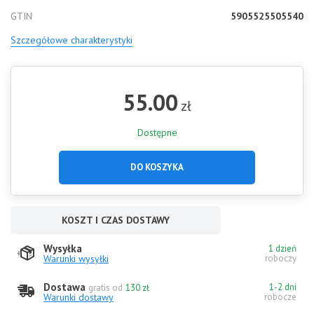
GTIN
5905525505540
Szczegółowe charakterystyki
55.00
zł
Dostępne
DO KOSZYKA
KOSZT I CZAS DOSTAWY
Wysyłka
1 dzień
Warunki wysyłki
roboczy
Dostawa
1-2 dni
gratis od
130 zł
Warunki dostawy
robocze