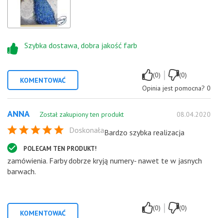
Szybka dostawa, dobra jakość farb
|
(0)
(0)
KOMENTOWAĆ
Opinia jest pomocna?
0
ANNA
Został zakupiony ten produkt
08.04.2020
Doskonała
Bardzo szybka realizacja
POLECAM TEN PRODUKT!
zamówienia. Farby dobrze kryją numery- nawet te w jasnych
barwach.
|
(0)
(0)
KOMENTOWAĆ