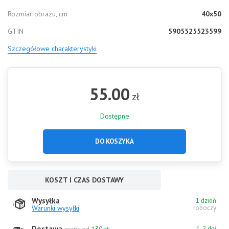
Rozmiar obrazu, cm
40x50
GTIN
5905525523599
Szczegółowe charakterystyki
55.00
zł
Dostępne
DO KOSZYKA
KOSZT I CZAS DOSTAWY
Wysyłka
1 dzień
Warunki wysyłki
roboczy
Dostawa
1-2 dni