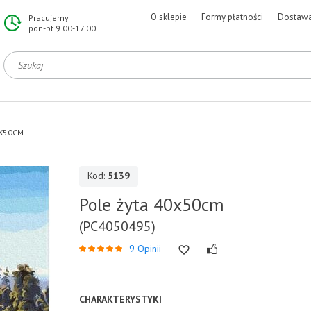
O sklepie
Formy płatności
Dostaw
Pracujemy
pon-pt 9.00-17.00
0X50CM
Kod:
5139
Pole żyta 40x50cm
(PC4050495)
9 Opinii
CHARAKTERYSTYKI