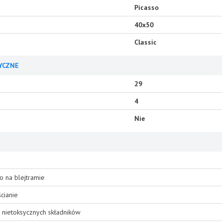
Picasso
40x50
Classic
YCZNE
29
4
Nie
o na blejtramie
cianie
 nietoksycznych składników