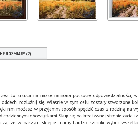
NNE ROZMIARY (2)
rzez to zrzuca na nasze ramiona poczucie odpowiedzialności, w
p oddech, rozluźnij się. Właśnie w tym celu zostały stworzone k
zięki nim możesz w przyjemny sposób spędzić czas z rodziną na wy
ad codziennymi obowiązkami. Skup się na kreatywnej stronie życia i
zcza, że w naszym sklepie mamy bardzo szeroki wybór wszelk