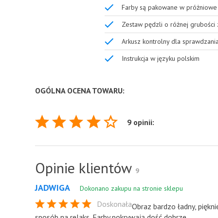
Farby są pakowane w próżniowe 
Zestaw pędzli o różnej grubości
Arkusz kontrolny dla sprawdzani
Instrukcja w języku polskim
OGÓLNA OCENA TOWARU:
9 opinii:
Opinie klientów
9
JADWIGA
Dokonano zakupu na stronie sklepu
Doskonała
Obraz bardzo ładny, piękn
sposób na relaks. Farby pokrywają dość dobrze.