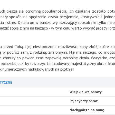
ch cieszą się ogromną popularnością. Ich działanie zostało po
nały sposób na spędzenie czasu przyjemnie, kreatywnie i jednoc
a - stres. Działa on w bardzo wyniszczający sposób nie tylko na 
radzić sobie z nim na bieżąco - w tym celu warto wybrać prosty i pr
 przed Tobą i jej nieskończone możliwości. Łany zbóż, które k
w podróż sam, z rodziną, znajomymi. Nie ma niczego, co mogłob
ce chmury co pewien czas zapewnią odrobinę cienia. Wszystko, cz
h potrzebujesz, by stworzyć ten cudowny, majestatyczny obraz, któr
 numerycznych nadrukowanych na płótnie!
TYCZNE
Wiejskie krajobrazy
Pojedynczy obraz
Naciągnięte na ramę