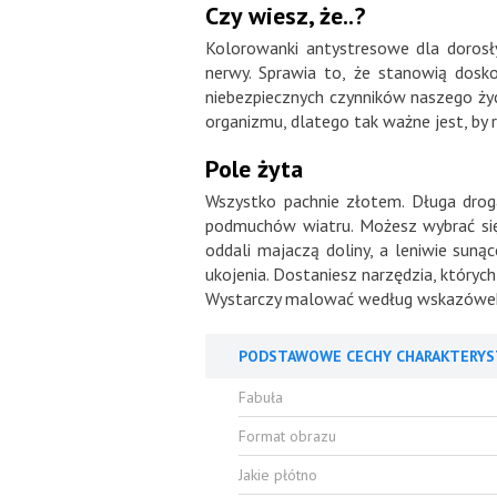
Czy wiesz, że..?
Kolorowanki antystresowe dla dorosły
nerwy. Sprawia to, że stanowią dosko
niebezpiecznych czynników naszego życi
organizmu, dlatego tak ważne jest, by 
Pole żyta
Wszystko pachnie złotem. Długa droga
podmuchów wiatru. Możesz wybrać się 
oddali majaczą doliny, a leniwie suną
ukojenia. Dostaniesz narzędzia, któryc
Wystarczy malować według wskazówek
PODSTAWOWE CECHY CHARAKTERYS
Fabuła
Format obrazu
Jakie płótno