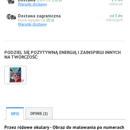
gratis od
130 zł
Warunki dostawy
robocze
Dostawa zagraniczna
od 3 dni
roboczych
Koszt wysyłki od
20 zł
Warunki dostawy
PODZIEL SIĘ POZYTYWNĄ ENERGIĄ I ZAINSPIRUJ INNYCH
NA TWÓRCZOŚĆ:
OPINIE (1)
OPIS
Przez różowe okulary - Obraz do malowania po numerach