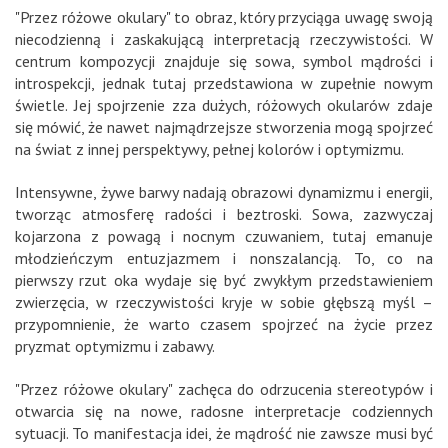
"Przez różowe okulary" to obraz, który przyciąga uwagę swoją
niecodzienną i zaskakującą interpretacją rzeczywistości. W
centrum kompozycji znajduje się sowa, symbol mądrości i
introspekcji, jednak tutaj przedstawiona w zupełnie nowym
świetle. Jej spojrzenie zza dużych, różowych okularów zdaje
się mówić, że nawet najmądrzejsze stworzenia mogą spojrzeć
na świat z innej perspektywy, pełnej kolorów i optymizmu.
Intensywne, żywe barwy nadają obrazowi dynamizmu i energii,
tworząc atmosferę radości i beztroski. Sowa, zazwyczaj
kojarzona z powagą i nocnym czuwaniem, tutaj emanuje
młodzieńczym entuzjazmem i nonszalancją. To, co na
pierwszy rzut oka wydaje się być zwykłym przedstawieniem
zwierzęcia, w rzeczywistości kryje w sobie głębszą myśl –
przypomnienie, że warto czasem spojrzeć na życie przez
pryzmat optymizmu i zabawy.
"Przez różowe okulary" zachęca do odrzucenia stereotypów i
otwarcia się na nowe, radosne interpretacje codziennych
sytuacji. To manifestacja idei, że mądrość nie zawsze musi być