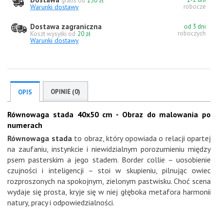
gratis od
130 zł
Warunki dostawy
robocze
Dostawa zagraniczna
od 3 dni
roboczych
Koszt wysyłki od
20 zł
Warunki dostawy
OPINIE (0)
OPIS
Równowaga stada 40x50 cm - Obraz do malowania po
numerach
Równowaga stada
to obraz, który opowiada o relacji opartej
na zaufaniu, instynkcie i niewidzialnym porozumieniu między
psem pasterskim a jego stadem. Border collie – uosobienie
czujności i inteligencji – stoi w skupieniu, pilnując owiec
rozproszonych na spokojnym, zielonym pastwisku. Choć scena
wydaje się prosta, kryje się w niej głęboka metafora harmonii
natury, pracy i odpowiedzialności.