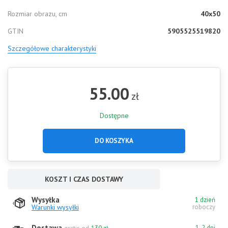
Rozmiar obrazu, cm
40x50
GTIN
5905525519820
Szczegółowe charakterystyki
55.00
zł
Dostępne
DO KOSZYKA
KOSZT I CZAS DOSTAWY
Wysyłka
1 dzień
Warunki wysyłki
roboczy
Dostawa
1-2 dni