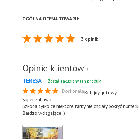
OGÓLNA OCENA TOWARU:
3 opinii:
Opinie klientów
3
TERESA
Został zakupiony ten produkt
Doskonała
Kolejny gotowy
Super zabawa.
Szkoda tylko że niektóre farby nie chciały pokryć nume
Bardzo wciągające :)