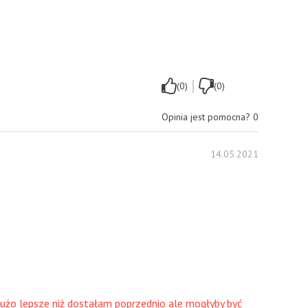
|
(0)
(0)
Opinia jest pomocna?
0
14.05.2021
użo lepsze niż dostałam poprzednio ale mogłyby być