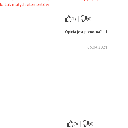
do tak małych elementów.
|
(1)
(0)
Opinia jest pomocna?
+1
06.04.2021
|
(0)
(0)