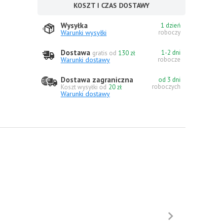
KOSZT I CZAS DOSTAWY
Wysyłka
1 dzień
Warunki wysyłki
roboczy
Dostawa
1-2 dni
gratis od
130 zł
Warunki dostawy
robocze
Dostawa zagraniczna
od 3 dni
roboczych
Koszt wysyłki od
20 zł
Warunki dostawy