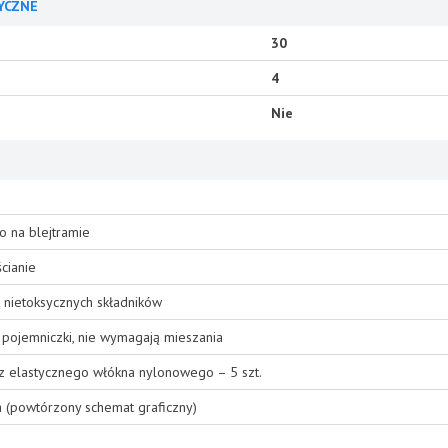
YCZNE
30
4
Nie
o na blejtramie
cianie
 nietoksycznych składników
pojemniczki, nie wymagają mieszania
 z elastycznego włókna nylonowego – 5 szt.
a (powtórzony schemat graficzny)