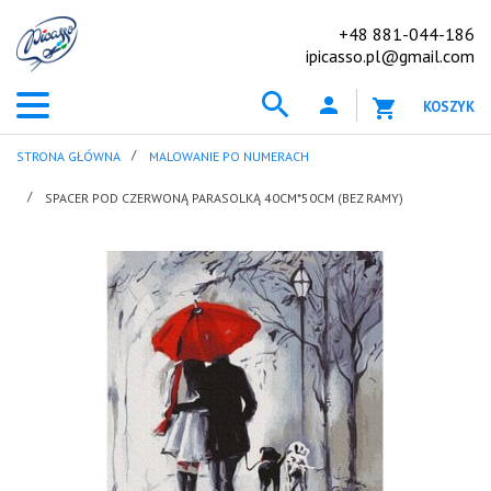
+48 881-044-186
ipicasso.pl@gmail.com
KOSZYK
STRONA GŁÓWNA
MALOWANIE PO NUMERACH
SPACER POD CZERWONĄ PARASOLKĄ 40CM*50CM (BEZ RAMY)