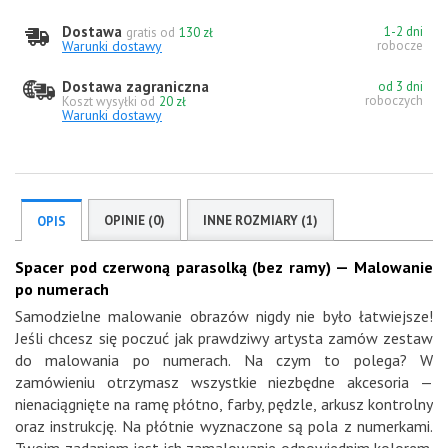
Dostawa
1-2 dni
gratis od
130 zł
Warunki dostawy
robocze
Dostawa zagraniczna
od 3 dni
roboczych
Koszt wysyłki od
20 zł
Warunki dostawy
OPINIE (0)
INNE ROZMIARY (1)
OPIS
Spacer pod czerwoną parasolką (bez ramy) — Malowanie
po numerach
Samodzielne malowanie obrazów nigdy nie było łatwiejsze!
Jeśli chcesz się poczuć jak prawdziwy artysta zamów zestaw
do malowania po numerach. Na czym to polega? W
zamówieniu otrzymasz wszystkie niezbędne akcesoria —
nienaciągnięte na ramę płótno, farby, pędzle, arkusz kontrolny
oraz instrukcję. Na płótnie wyznaczone są pola z numerkami.