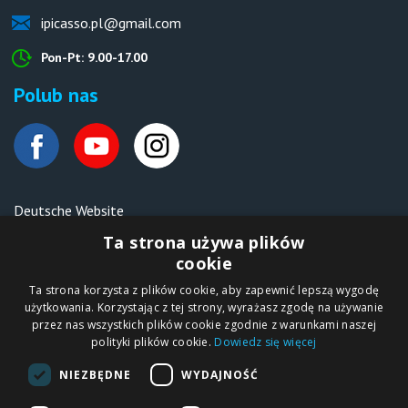
ipicasso.pl@gmail.com
Pon-Pt: 9.00-17.00
Polub nas
Deutsche Website
Malen nach Zahlen Ipicasso.de
Ta strona używa plików
cookie
Ta strona korzysta z plików cookie, aby zapewnić lepszą wygodę
Copyright © 2012-2026
użytkowania. Korzystając z tej strony, wyrażasz zgodę na używanie
Sklep internetowy
iPICASSO.PL
przez nas wszystkich plików cookie zgodnie z warunkami naszej
Malowanie po
polityki plików cookie.
Dowiedz się więcej
numerach – zbliż
się do świata sztuki!
IPICASSO Sp. z o.o.
NIEZBĘDNE
WYDAJNOŚĆ
ul. Słoneczna 194,
05-506 Kolonia
Lesznowola, Polska
NIP 1231355620 KRS