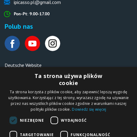
ipicasso.pl@gmail.com
Pon-Pt: 9.00-17.00
Polub nas
Deutsche Website
Malen nach Zahlen Ipicasso.de
Ta strona używa plików
cookie
Ta strona korzysta z plików cookie, aby zapewnić lepszą wygodę
Copyright © 2012-2026
użytkowania. Korzystając z tej strony, wyrażasz zgodę na używanie
Sklep internetowy
iPICASSO.PL
przez nas wszystkich plików cookie zgodnie z warunkami naszej
Malowanie po
polityki plików cookie.
Dowiedz się więcej
numerach – zbliż
się do świata sztuki!
IPICASSO Sp. z o.o.
NIEZBĘDNE
WYDAJNOŚĆ
ul. Słoneczna 194,
05-506 Kolonia
Lesznowola, Polska
NIP 1231355620 KRS
TARGETOWANIE
FUNKCJONALNOŚĆ
0000680650