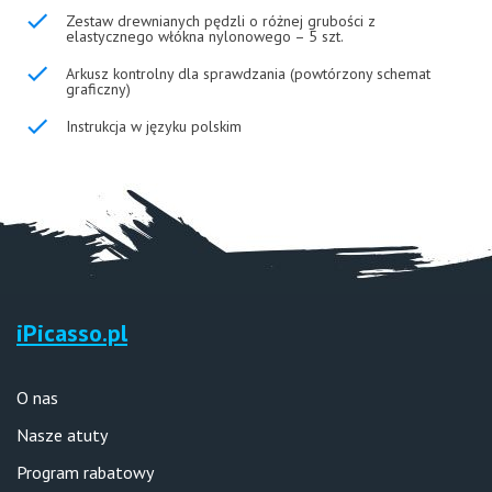
Zestaw drewnianych pędzli o różnej grubości z
elastycznego włókna nylonowego – 5 szt.
Arkusz kontrolny dla sprawdzania (powtórzony schemat
graficzny)
Instrukcja w języku polskim
iPicasso.pl
O nas
Nasze atuty
Program rabatowy