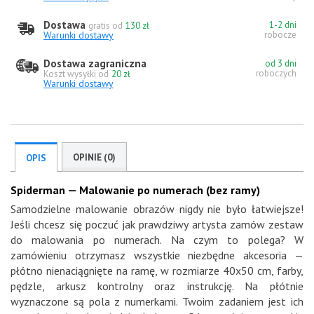
Dostawa
1-2 dni
gratis od
130 zł
Warunki dostawy
robocze
Dostawa zagraniczna
od 3 dni
roboczych
Koszt wysyłki od
20 zł
Warunki dostawy
OPINIE (0)
OPIS
Spiderman — Malowanie po numerach (bez ramy)
Samodzielne malowanie obrazów nigdy nie było łatwiejsze!
Jeśli chcesz się poczuć jak prawdziwy artysta zamów zestaw
do malowania po numerach. Na czym to polega? W
zamówieniu otrzymasz wszystkie niezbędne akcesoria —
płótno nienaciągnięte na ramę, w rozmiarze 40x50 cm, farby,
pędzle, arkusz kontrolny oraz instrukcję. Na płótnie
wyznaczone są pola z numerkami. Twoim zadaniem jest ich