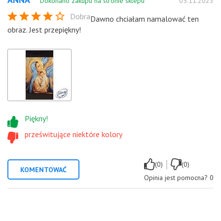
Dokonano zakupu na stronie sklepu
05.11.2023
Dobra
Dawno chciałam namalować ten
obraz. Jest przepiękny!
Piękny!
prześwitujące niektóre kolory
|
(0)
(0)
KOMENTOWAĆ
Opinia jest pomocna?
0