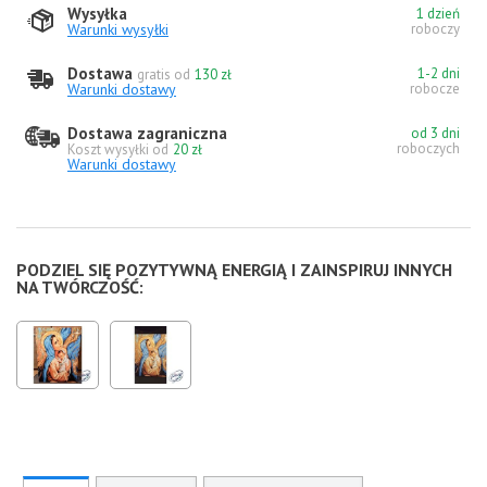
Wysyłka
1 dzień
Warunki wysyłki
roboczy
Dostawa
1-2 dni
gratis od
130 zł
Warunki dostawy
robocze
Dostawa zagraniczna
od 3 dni
roboczych
Koszt wysyłki od
20 zł
Warunki dostawy
PODZIEL SIĘ POZYTYWNĄ ENERGIĄ I ZAINSPIRUJ INNYCH
NA TWÓRCZOŚĆ: