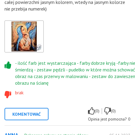
całej powierzchni jasnym kolorem, wtedy na jasnym kolorze
nie przebija numerek)
- ilość farb jest wystarczająca - farby dobrze kryją -farby ni
śmierdzą - zestaw pędzli - pudełko w które można schować
obraz na czas przerwy w malowaniu - zestaw do zawieszen
obrazu na ścianę
brak
|
(0)
(0)
KOMENTOWAĆ
Opinia jest pomocna?
0
ANNA