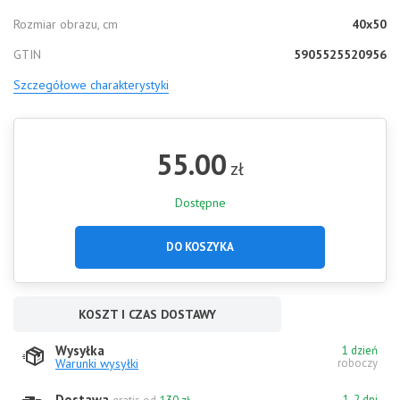
Rozmiar obrazu, cm
40x50
GTIN
5905525520956
Szczegółowe charakterystyki
55.00
zł
Dostępne
DO KOSZYKA
KOSZT I CZAS DOSTAWY
Wysyłka
1 dzień
Warunki wysyłki
roboczy
Dostawa
1-2 dni