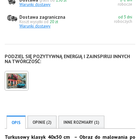
gratis od
130 zł
Warunki dostawy
robocze
Dostawa zagraniczna
od 3 dni
roboczych
Koszt wysyłki od
20 zł
Warunki dostawy
PODZIEL SIĘ POZYTYWNĄ ENERGIĄ I ZAINSPIRUJ INNYCH
NA TWÓRCZOŚĆ:
OPINIE (2)
INNE ROZMIARY (1)
OPIS
Turkusowy klasyk 40x50 cm – Obraz do malowania po