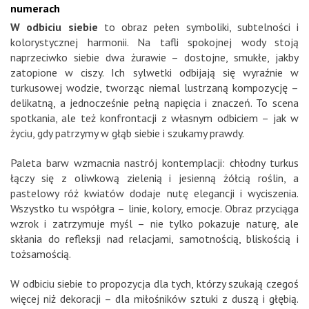
numerach
W odbiciu siebie
to obraz pełen symboliki, subtelności i
kolorystycznej harmonii. Na tafli spokojnej wody stoją
naprzeciwko siebie dwa żurawie – dostojne, smukłe, jakby
zatopione w ciszy. Ich sylwetki odbijają się wyraźnie w
turkusowej wodzie, tworząc niemal lustrzaną kompozycję –
delikatną, a jednocześnie pełną napięcia i znaczeń. To scena
spotkania, ale też konfrontacji z własnym odbiciem – jak w
życiu, gdy patrzymy w głąb siebie i szukamy prawdy.
Paleta barw wzmacnia nastrój kontemplacji: chłodny turkus
łączy się z oliwkową zielenią i jesienną żółcią roślin, a
pastelowy róż kwiatów dodaje nutę elegancji i wyciszenia.
Wszystko tu współgra – linie, kolory, emocje. Obraz przyciąga
wzrok i zatrzymuje myśl – nie tylko pokazuje naturę, ale
skłania do refleksji nad relacjami, samotnością, bliskością i
tożsamością.
W odbiciu siebie to propozycja dla tych, którzy szukają czegoś
więcej niż dekoracji – dla miłośników sztuki z duszą i głębią.