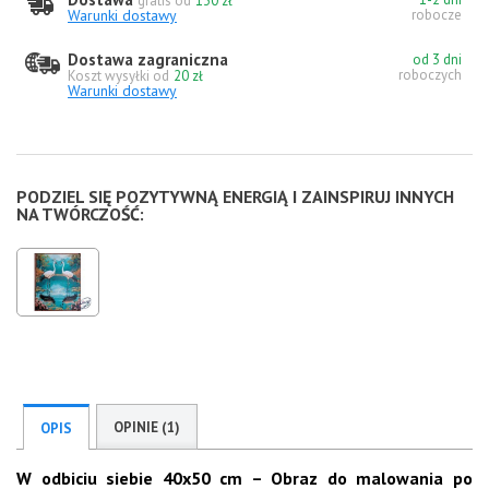
gratis od
130 zł
Warunki dostawy
robocze
Dostawa zagraniczna
od 3 dni
roboczych
Koszt wysyłki od
20 zł
Warunki dostawy
PODZIEL SIĘ POZYTYWNĄ ENERGIĄ I ZAINSPIRUJ INNYCH
NA TWÓRCZOŚĆ:
OPINIE (1)
OPIS
W odbiciu siebie
40x50 cm – Obraz do malowania po