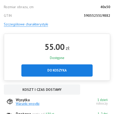
Rozmiar obrazu, cm
40x50
GTIN
5905525519882
Szczegółowe charakterystyki
55.00
zł
Dostępne
DO KOSZYKA
KOSZT I CZAS DOSTAWY
Wysyłka
1 dzień
Warunki wysyłki
roboczy
Dostawa
1-2 dni