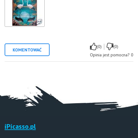
|
(0)
(0)
KOMENTOWAĆ
Opinia jest pomocna?
0
iPicasso.pl