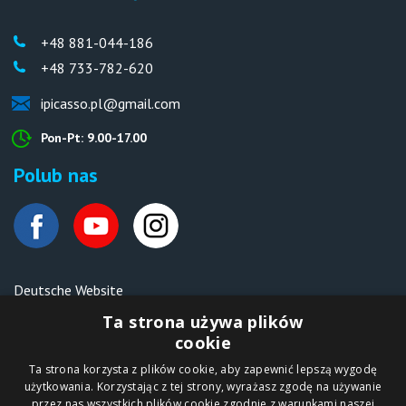
+48 881-044-186
+48 733-782-620
ipicasso.pl@gmail.com
Pon-Pt: 9.00-17.00
Polub nas
Deutsche Website
Malen nach Zahlen Ipicasso.de
Ta strona używa plików
cookie
Ta strona korzysta z plików cookie, aby zapewnić lepszą wygodę
Copyright © 2012-2026
użytkowania. Korzystając z tej strony, wyrażasz zgodę na używanie
Sklep internetowy
iPICASSO.PL
przez nas wszystkich plików cookie zgodnie z warunkami naszej