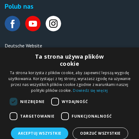
Polub nas
Deutsche Website
Malen nach Zahlen Ipicasso.de
Ta strona używa plików
cookie
Ta strona korzysta z plików cookie, aby zapewnić lepszą wygodę
Copyright © 2012-2026
użytkowania. Korzystając z tej strony, wyrażasz zgodę na używanie
Sklep internetowy
iPICASSO.PL
przez nas wszystkich plików cookie zgodnie z warunkami naszej
Malowanie po
polityki plików cookie.
Dowiedz się więcej
numerach – zbliż
się do świata sztuki!
IPICASSO Sp. z o.o.
NIEZBĘDNE
WYDAJNOŚĆ
ul. Słoneczna 194,
05-506 Kolonia
Lesznowola, Polska
NIP 1231355620 KRS
TARGETOWANIE
FUNKCJONALNOŚĆ
0000680650
AKCEPTUJ WSZYSTKIE
ODRZUĆ WSZYSTKIE
Malowanie po numerach