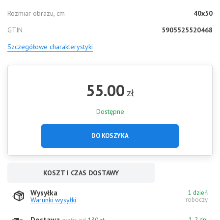
Rozmiar obrazu, cm
40x50
GTIN
5905525520468
Szczegółowe charakterystyki
55.00
zł
Dostępne
DO KOSZYKA
KOSZT I CZAS DOSTAWY
Wysyłka
1 dzień
Warunki wysyłki
roboczy
Dostawa
1-2 dni