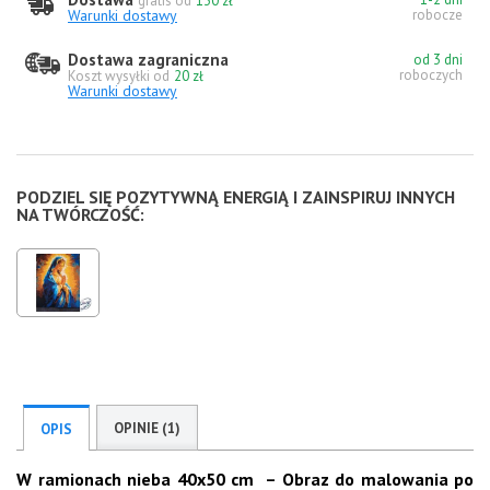
gratis od
130 zł
Warunki dostawy
robocze
Dostawa zagraniczna
od 3 dni
roboczych
Koszt wysyłki od
20 zł
Warunki dostawy
PODZIEL SIĘ POZYTYWNĄ ENERGIĄ I ZAINSPIRUJ INNYCH
NA TWÓRCZOŚĆ:
OPINIE (1)
OPIS
W ramionach nieba
40x50 cm – Obraz do malowania po