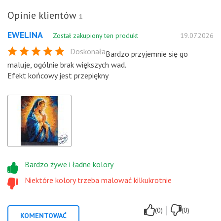
Opinie klientów
1
EWELINA
Został zakupiony ten produkt
19.07.2026
Doskonała
Bardzo przyjemnie się go
maluje, ogólnie brak większych wad.
Efekt końcowy jest przepiękny
Bardzo żywe i ładne kolory
Niektóre kolory trzeba malować kilkukrotnie
|
(0)
(0)
KOMENTOWAĆ