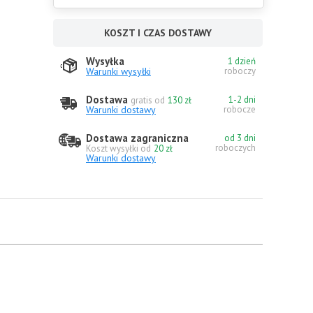
KOSZT I CZAS DOSTAWY
Wysyłka
1 dzień
Warunki wysyłki
roboczy
Dostawa
1-2 dni
gratis od
130 zł
Warunki dostawy
robocze
Dostawa zagraniczna
od 3 dni
roboczych
Koszt wysyłki od
20 zł
Warunki dostawy