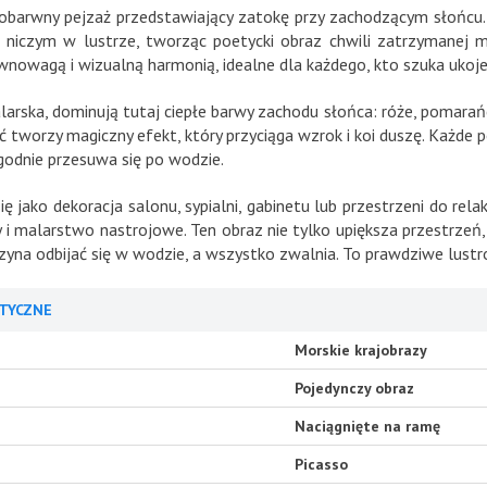
obarwny pejzaż przedstawiający zatokę przy zachodzącym słońcu
ie niczym w lustrze, tworząc poetycki obraz chwili zatrzymanej
nowagą i wizualną harmonią, idealne dla każdego, kto szuka ukojen
rska, dominują tutaj ciepłe barwy zachodu słońca: róże, pomarańcz
bić tworzy magiczny efekt, który przyciąga wzrok i koi duszę. Każde 
godnie przesuwa się po wodzie.
ę jako dekoracja salonu, sypialni, gabinetu lub przestrzeni do r
zy i malarstwo nastrojowe. Ten obraz nie tylko upiększa przestrze
zyna odbijać się w wodzie, a wszystko zwalnia. To prawdziwe lustro 
TYCZNE
Morskie krajobrazy
Pojedynczy obraz
Naciągnięte na ramę
Picasso