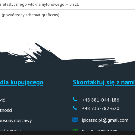
 z elastycznego włókna nylonowego – 5 szt.
a (powtórzony schemat graficzny)
dla kupującego
Skontaktuj się z nami
wić
+48 881-044-186
+48 733-782-620
tności
ipicasso.pl@gmail.com
sposoby dostawy
e i zwroty
Pon-Pt: 9.00-17.00