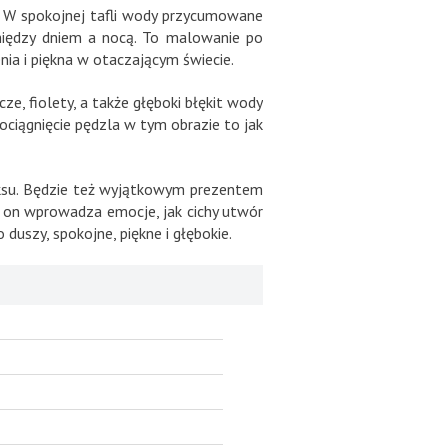
. W spokojnej tafli wody przycumowane
 między dniem a nocą. To malowanie po
ia i piękna w otaczającym świecie.
e, fiolety, a także głęboki błękit wody
pociągnięcie pędzla w tym obrazie to jak
elaksu. Będzie też wyjątkowym prezentem
ń, on wprowadza emocje, jak cichy utwór
duszy, spokojne, piękne i głębokie.