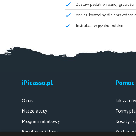
Zestaw pędzli o różnej grubości
Arkusz kontrolny dla sprawdzani
Instrukcja w języku polskim
iPicasso.pl
Pomoc 
O nas
Jak zamó
Nasze atuty
Formy pła
Program rabatowy
Koszty i 
Regulamin Sklepu
Reklamacj