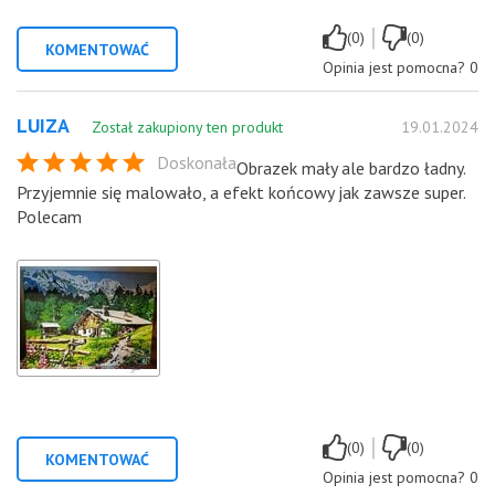
|
(0)
(0)
KOMENTOWAĆ
Opinia jest pomocna?
0
LUIZA
Został zakupiony ten produkt
19.01.2024
Doskonała
Obrazek mały ale bardzo ładny.
Przyjemnie się malowało, a efekt końcowy jak zawsze super.
Polecam
|
(0)
(0)
KOMENTOWAĆ
Opinia jest pomocna?
0