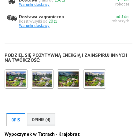
gratis od
130 zł
Warunki dostawy
robocze
Dostawa zagraniczna
od 3 dni
roboczych
Koszt wysyłki od
20 zł
Warunki dostawy
PODZIEL SIĘ POZYTYWNĄ ENERGIĄ I ZAINSPIRUJ INNYCH
NA TWÓRCZOŚĆ:
OPINIE (4)
OPIS
Wypoczynek w Tatrach - Krajobraz