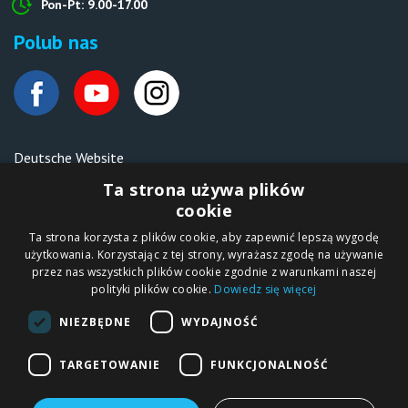
Pon-Pt: 9.00-17.00
Polub nas
Deutsche Website
Malen nach Zahlen Ipicasso.de
Ta strona używa plików
cookie
Ta strona korzysta z plików cookie, aby zapewnić lepszą wygodę
Copyright © 2012-2026
użytkowania. Korzystając z tej strony, wyrażasz zgodę na używanie
Sklep internetowy
iPICASSO.PL
przez nas wszystkich plików cookie zgodnie z warunkami naszej
Malowanie po
polityki plików cookie.
Dowiedz się więcej
numerach – zbliż
się do świata sztuki!
IPICASSO Sp. z o.o.
NIEZBĘDNE
WYDAJNOŚĆ
ul. Słoneczna 194,
05-506 Kolonia
Lesznowola, Polska
NIP 1231355620 KRS
TARGETOWANIE
FUNKCJONALNOŚĆ
0000680650