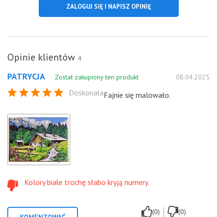
ZALOGUJ SIĘ I NAPISZ OPINIĘ
Opinie klientów
4
PATRYCJA
Został zakupiony ten produkt
08.04.2025
Doskonała
Fajnie się malowało.
Kolory białe trochę słabo kryją numery.
|
(0)
(0)
KOMENTOWAĆ