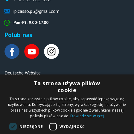
ipicasso.pl@gmail.com
Pon-Pt: 9.00-17.00
Polub nas
Deutsche Website
Malen nach Zahlen Ipicasso.de
Ta strona używa plików
cookie
Ta strona korzysta z plików cookie, aby zapewnić lepszą wygodę
Copyright © 2012-2026
użytkowania. Korzystając z tej strony, wyrażasz zgodę na używanie
Sklep internetowy
iPICASSO.PL
przez nas wszystkich plików cookie zgodnie z warunkami naszej
Malowanie po
polityki plików cookie.
Dowiedz się więcej
numerach – zbliż
się do świata sztuki!
IPICASSO Sp. z o.o.
NIEZBĘDNE
WYDAJNOŚĆ
ul. Słoneczna 194,
05-506 Kolonia
Lesznowola, Polska