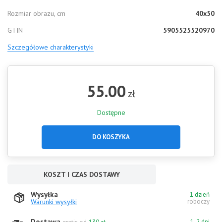
Rozmiar obrazu, cm
40x50
GTIN
5905525520970
Szczegółowe charakterystyki
55.00
zł
Dostępne
DO KOSZYKA
KOSZT I CZAS DOSTAWY
Wysyłka
1 dzień
Warunki wysyłki
roboczy
Dostawa
1-2 dni