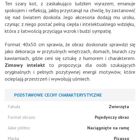
Ten szary kot, z zaskakująco ludzkim wyrazem, emanuje
spokojem i refleksją, jakby przystanął na chwilę, by zastanowić
się nad światem dookoła. Jego akcesoria dodają mu uroku,
czyniąc z niego postać pełną ciepła i intelektualnego wdzięku,
która z łatwością przyciąga wzrok i budzi sympatię.
Format 40x50 cm sprawia, że obraz doskonale sprawdzi się
jako dekoracja w przytulnych wnętrzach, domach, biurach czy
kawiarniach, gdzie ceni się sztukę z humorem i charakterem.
Zimowy intelekt
to propozycja dla osób szukających
oryginalnych i pełnych pozytywnej energii motywów, które
ocieplają przestrzeń i wywołują uśmiech.
PODSTAWOWE CECHY CHARAKTERYSTYCZNE
Fabuła
Zwierzęta
Format obrazu
Pojedynczy obraz
Jakie płótno
Naciągnięte na ramę
Marka
Picasso