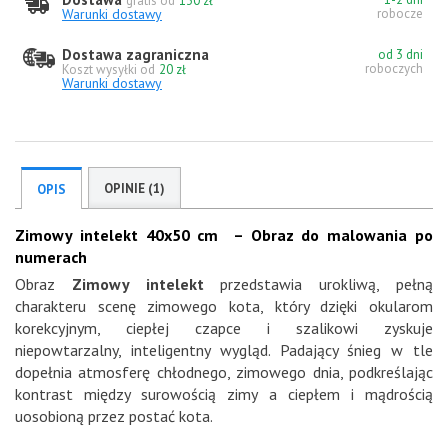
gratis od
130 zł
Warunki dostawy
robocze
Dostawa zagraniczna
od 3 dni
roboczych
Koszt wysyłki od
20 zł
Warunki dostawy
OPINIE (1)
OPIS
Zimowy intelekt 40x50 cm – Obraz do malowania po
numerach
Obraz
Zimowy intelekt
przedstawia urokliwą, pełną
charakteru scenę zimowego kota, który dzięki okularom
korekcyjnym, ciepłej czapce i szalikowi zyskuje
niepowtarzalny, inteligentny wygląd. Padający śnieg w tle
dopełnia atmosferę chłodnego, zimowego dnia, podkreślając
kontrast między surowością zimy a ciepłem i mądrością
uosobioną przez postać kota.