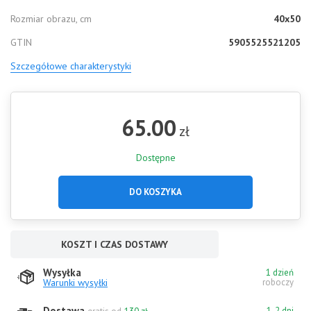
Rozmiar obrazu, cm
40x50
GTIN
5905525521205
Szczegółowe charakterystyki
65.00
zł
Dostępne
DO KOSZYKA
KOSZT I CZAS DOSTAWY
Wysyłka
1 dzień
Warunki wysyłki
roboczy
Dostawa
1-2 dni