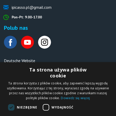
ipicasso.pl@gmail.com
Pon-Pt: 9.00-17.00
Polub nas
Deutsche Website
Malen nach Zahlen Ipicasso.de
Ta strona używa plików
cookie
Ta strona korzysta z plików cookie, aby zapewnić lepszą wygodę
Copyright © 2012-2026
użytkowania. Korzystając z tej strony, wyrażasz zgodę na używanie
Sklep internetowy
iPICASSO.PL
przez nas wszystkich plików cookie zgodnie z warunkami naszej
Malowanie po
polityki plików cookie.
Dowiedz się więcej
numerach – zbliż
się do świata sztuki!
IPICASSO Sp. z o.o.
NIEZBĘDNE
WYDAJNOŚĆ
ul. Słoneczna 194,
05-506 Kolonia
Lesznowola, Polska