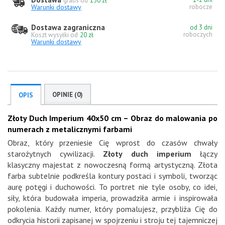
gratis od
130 zł
Warunki dostawy
robocze
Dostawa zagraniczna
od 3 dni
roboczych
Koszt wysyłki od
20 zł
Warunki dostawy
OPINIE (0)
OPIS
Złoty Duch Imperium 40x50 cm – Obraz do malowania po
numerach z metalicznymi farbami
Obraz, który przeniesie Cię wprost do czasów chwały
starożytnych cywilizacji.
Złoty duch imperium
łączy
klasyczny majestat z nowoczesną formą artystyczną. Złota
farba subtelnie podkreśla kontury postaci i symboli, tworząc
aurę potęgi i duchowości. To portret nie tyle osoby, co idei,
siły, która budowała imperia, prowadziła armie i inspirowała
pokolenia. Każdy numer, który pomalujesz, przybliża Cię do
odkrycia historii zapisanej w spojrzeniu i stroju tej tajemniczej