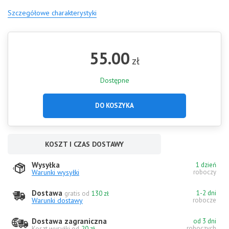
Szczegółowe charakterystyki
55.00
zł
Dostępne
DO KOSZYKA
KOSZT I CZAS DOSTAWY
Wysyłka
1 dzień
Warunki wysyłki
roboczy
Dostawa
1-2 dni
gratis od
130 zł
Warunki dostawy
robocze
Dostawa zagraniczna
od 3 dni
roboczych
Koszt wysyłki od
20 zł