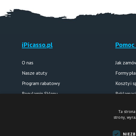
iPicasso.pl
Pomoc 
O nas
Jak zamó
Nasze atuty
Formy pła
Program rabatowy
Koszty i 
Regulamin Sklepu
Reklamacj
Polityka prywatności
Pytania i
Ta strona
strony, wyr
Copyright © 2012-2026
NIEZ
Sklep internetowy iPICASSO.