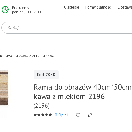
O sklepie
Formy płatności
Dostaw
Pracujemy
pon-pt 9.00-17.00
0CM*50CM KAWA Z MLEKIEM 2196
Kod:
7040
Rama do obrazów 40cm*50cm
kawa z mlekiem 2196
(2196)
0 Opinii