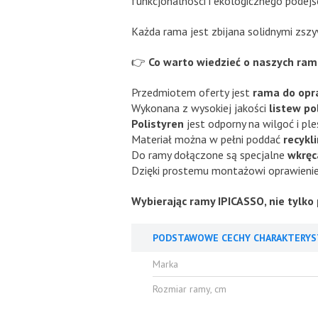
funkcjonalności i ekologicznego podejśc
Każda rama jest zbijana solidnymi zs
👉
Co warto wiedzieć o naszych ra
Przedmiotem oferty jest
rama do opr
Wykonana z wysokiej jakości
listew p
Polistyren
jest odporny na wilgoć i pl
Materiał można w pełni poddać
recykl
Do ramy dołączone są specjalne
wkręc
Dzięki prostemu montażowi oprawienie 
Wybierając ramy IPICASSO, nie tylko 
PODSTAWOWE CECHY CHARAKTERYS
Marka
Rozmiar ramy, cm