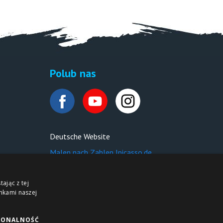
Polub nas
Deutsche Website
Malen nach Zahlen Ipicasso.de
ając z tej
nkami naszej
JONALNOŚĆ