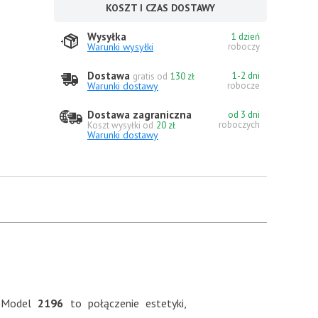
KOSZT I CZAS DOSTAWY
Wysyłka
1 dzień
Warunki wysyłki
roboczy
Dostawa
1-2 dni
gratis od
130 zł
Warunki dostawy
robocze
Dostawa zagraniczna
od 3 dni
roboczych
Koszt wysyłki od
20 zł
Warunki dostawy
 Model
2196
to połączenie estetyki,