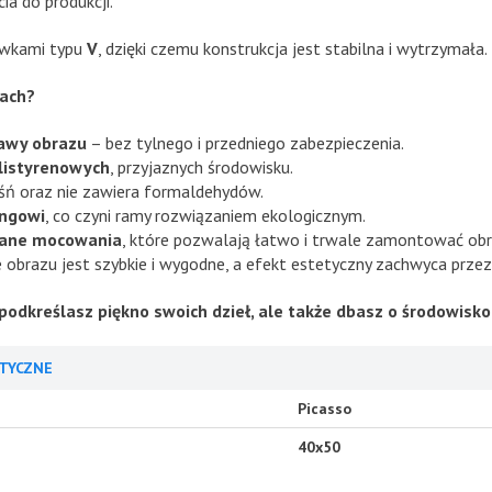
ia do produkcji.
zywkami typu
V
, dzięki czemu konstrukcja jest stabilna i wytrzymała.
mach?
awy obrazu
– bez tylnego i przedniego zabezpieczenia.
olistyrenowych
, przyjaznych środowisku.
eśń oraz nie zawiera formaldehydów.
ingowi
, co czyni ramy rozwiązaniem ekologicznym.
ane mocowania
, które pozwalają łatwo i trwale zamontować obr
obrazu jest szybkie i wygodne, a efekt estetyczny zachwyca przez 
podkreślasz piękno swoich dzieł, ale także dbasz o środowisko
TYCZNE
Picasso
40x50