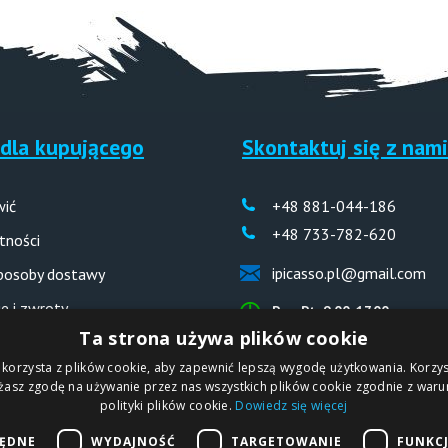
dla kupującego
Skontaktuj się z nami
wić
+48 881-044-186
+48 733-782-620
tności
ipicasso.pl@gmail.com
sposoby dostawy
e i zwroty
Pon-Pt: 9.00-17.00
Ta strona używa plików cookie
 odpowiedzi (FAQ)
 korzysta z plików cookie, aby zapewnić lepszą wygodę użytkowania. Korzyst
ażasz zgodę na używanie przez nas wszystkich plików cookie zgodnie z waru
polityki plików cookie.
Dowiedz się więcej
IPICASSO Sp. z o.o.
BĘDNE
WYDAJNOŚĆ
TARGETOWANIE
FUNKC
PL
ul. Słoneczna 194,