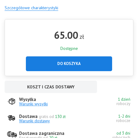
Szczegółowe charakterystyki
65.00
zł
Dostępne
DO KOSZYKA
KOSZT I CZAS DOSTAWY
Wysyłka
1 dzień
Warunki wysyłki
roboczy
Dostawa
1-2 dni
gratis od
130 zł
Warunki dostawy
robocze
Dostawa zagraniczna
od 3 dni
roboczych
Koszt wysyłki od
20 zł