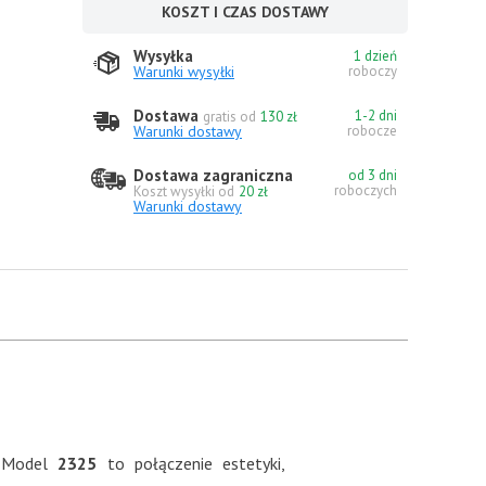
KOSZT I CZAS DOSTAWY
Wysyłka
1 dzień
Warunki wysyłki
roboczy
Dostawa
1-2 dni
gratis od
130 zł
Warunki dostawy
robocze
Dostawa zagraniczna
od 3 dni
roboczych
Koszt wysyłki od
20 zł
Warunki dostawy
 Model
2325
to połączenie estetyki,