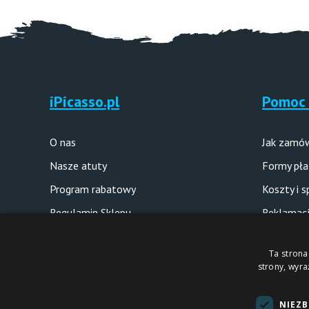
iPicasso.pl
Pomoc 
O nas
Jak zamó
Nasze atuty
Formy pła
Program rabatowy
Koszty i 
Regulamin Sklepu
Reklamacj
Polityka prywatności
Pytania i
Ta strona
strony, wyr
Copyright © 2012-2026
NIEZ
Sklep internetowy iPICASSO.