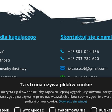
dla kupującego
Skontaktuj się z nami
wić
+48 881-044-186
+48 733-782-620
tności
ipicasso.pl@gmail.com
sposoby dostawy
e i zwroty
Pon-Pt: 9.00-17.00
Ta strona używa plików cookie
 odpowiedzi (FAQ)
 korzysta z plików cookie, aby zapewnić lepszą wygodę użytkowania. Korzyst
ażasz zgodę na używanie przez nas wszystkich plików cookie zgodnie z waru
polityki plików cookie.
Dowiedz się więcej
IPICASSO Sp. z o.o.
BĘDNE
WYDAJNOŚĆ
TARGETOWANIE
FUNKC
PL
ul. Słoneczna 194,