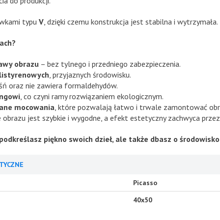
ia do produkcji.
zywkami typu
V
, dzięki czemu konstrukcja jest stabilna i wytrzymała.
mach?
awy obrazu
– bez tylnego i przedniego zabezpieczenia.
olistyrenowych
, przyjaznych środowisku.
eśń oraz nie zawiera formaldehydów.
ingowi
, co czyni ramy rozwiązaniem ekologicznym.
ane mocowania
, które pozwalają łatwo i trwale zamontować obr
obrazu jest szybkie i wygodne, a efekt estetyczny zachwyca przez 
podkreślasz piękno swoich dzieł, ale także dbasz o środowisko
TYCZNE
Picasso
40x50