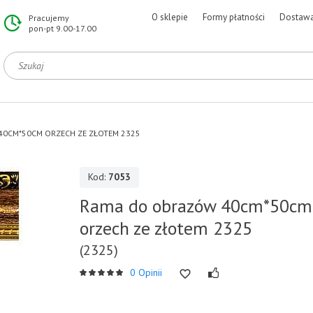
O sklepie
Formy płatności
Dostaw
Pracujemy
pon-pt 9.00-17.00
0CM*50CM ORZECH ZE ZŁOTEM 2325
Kod:
7053
Rama do obrazów 40cm*50cm
orzech ze złotem 2325
(2325)
0 Opinii