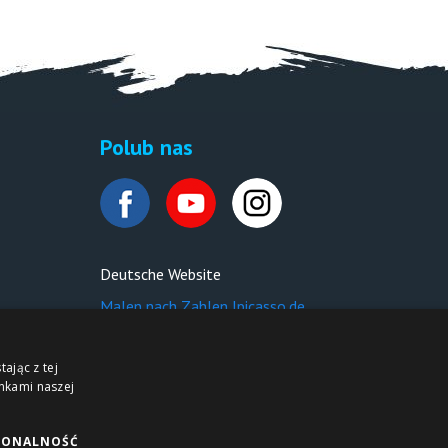
Polub nas
Deutsche Website
Malen nach Zahlen Ipicasso.de
ając z tej
nkami naszej
JONALNOŚĆ