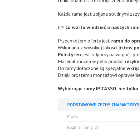
funkcjonalności i ekologicznego podejśc
Każda rama jest zbijana solidnymi zs
👉
Co warto wiedzieć o naszych ra
Przedmiotem oferty jest
rama do opr
Wykonana z wysokiej jakości
listew p
Polistyren
jest odporny na wilgoć i pl
Materiał można w pełni poddać
recykl
Do ramy dołączone są specjalne
wkręc
Dzięki prostemu montażowi oprawienie 
Wybierając ramy IPICASSO, nie tylko 
PODSTAWOWE CECHY CHARAKTERYS
Marka
Rozmiar ramy, cm